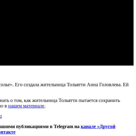
олье». Его создала жительница Тольятти Анна Головлева. Ей
нать о том, как жительница Тольятти пытается сохранить
но в
нашем материале
.
а
нашими публикациями в Telegram на
канале «Другой
нтакте