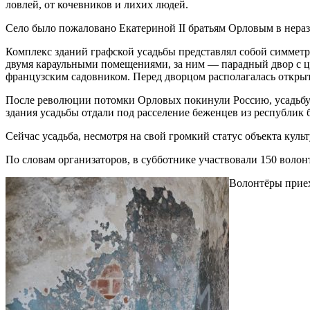
ловлей, от кочевников и лихих людей.
Село было пожаловано Екатериной II братьям Орловым в нераз
Комплекс зданий графской усадьбы представлял собой симметр
двумя караульными помещениями, за ним — парадный двор с 
французским садовником. Перед дворцом располагалась открыт
После революции потомки Орловых покинули Россию, усадьбу 
здания усадьбы отдали под расселение беженцев из республик
Сейчас усадьба, несмотря на свой громкий статус объекта куль
По словам организаторов, в субботнике участвовали 150 волон
Волонтёры приех