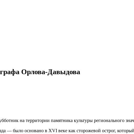
е графа Орлова-Давыдова
 субботник на территории памятника культуры регионального зн
езда — было основано в XVI веке как сторожевой острог, котор