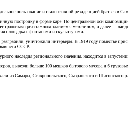
дельное пользование и стало главной резиденцией братьев в Сам
ичную постройку в форме каре. По центральной оси композиции 
центральным трехэтажным зданием с мезонином, и далее — лан
ая площадка с фонтанами и скульптурами.
разграбили, уничтожили интерьеры. В 1919 году поместье прис
 бывшего СССР.
турного наследия регионального значения, находится в запустени
теров, вывезли больше 100 мешков бытового мусора и 6 грузовы
али из Самары, Ставропольского, Сызранского и Шигонского ра