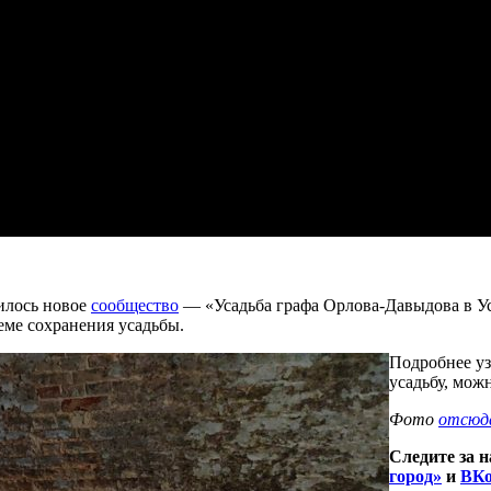
вилось новое
сообщество
— «Усадьба графа Орлова-Давыдова в Ус
еме сохранения усадьбы.
Подробнее уз
усадьбу, мож
Фото
отсюд
Следите за 
город»
и
ВКо