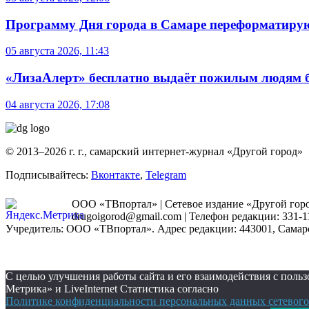
Программу Дня города в Самаре переформатиру
05 августа 2026, 11:43
«ЛизаАлерт» бесплатно выдаёт пожилым людям б
04 августа 2026, 17:08
© 2013–2026 г. г., самарский интернет-журнал «Другой город»
Подписывайтесь:
Вконтакте
,
Telegram
ООО «ТВпортал» | Сетевое издание «Другой город
drugoigorod@gmail.com
| Телефон редакции: 331-1
Учредитель: ООО «ТВпортал». Адрес редакции: 443001, Самарская
С целью улучшения работы сайта и его взаимодействия с пол
Метрика» и LiveInternet Статистика согласно
Политике конфиденциальности персональных данных сетевого