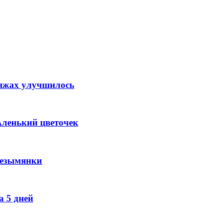
ляжах улучшилось
Аленький цветочек
Безымянки
 5 дней