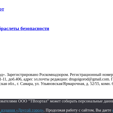
ют
раслеты безопасности
». Зарегистрировано Роскомнадзором. Регистрационный номер ЭЛ
1-11, доб.406, адрес эл.почты редакции: drugoigorod@gmail.com
 обл., г. Самара, ул. Ульяновская/Ярмарочная, д. 52/55, комн. 
ьзователями ООО "ТВпортал" может собирать персональные данн
 издания «Другой город»
. Продолжая работу с сайтом, Вы даете