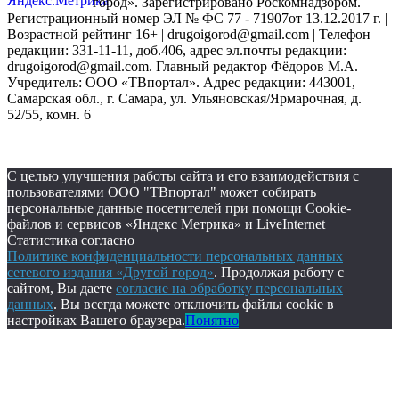
город». Зарегистрировано Роскомнадзором.
Регистрационный номер ЭЛ № ФС 77 - 71907от 13.12.2017 г. |
Возрастной рейтинг 16+ | drugoigorod@gmail.com
| Телефон
редакции: 331-11-11, доб.406, адрес эл.почты редакции:
drugoigorod@gmail.com. Главный редактор Фёдоров М.А.
Учредитель: ООО «ТВпортал». Адрес редакции: 443001,
Самарская обл., г. Самара, ул. Ульяновская/Ярмарочная, д.
52/55, комн. 6
С целью улучшения работы сайта и его взаимодействия с
пользователями ООО "ТВпортал" может собирать
персональные данные посетителей при помощи Cookie-
файлов и сервисов «Яндекс Метрика» и LiveInternet
Статистика согласно
Политике конфиденциальности персональных данных
сетевого издания «Другой город»
. Продолжая работу с
сайтом, Вы даете
согласие на обработку персональных
данных
. Вы всегда можете отключить файлы cookie в
настройках Вашего браузера.
Понятно