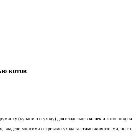
ью котов
грумингу (купанию и уходу) для владельцев кошек и котов под н
 владели многими секретами ухода за этими животными, но с п