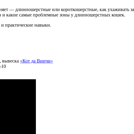
няет — длинношерстные или короткошерстные, как ухаживать за
ов и какие самые проблемные зоны у длинношерстных кошек.
о и практические навыки.
ж, вывеска
«Кот да Винчи»
-10