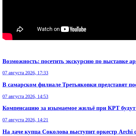
Возможность: посетить экскурсию по выставке а
07 августа 2026, 17:33
В самарском филиале Третьяковки представят п
07 августа 2026, 14:53
Компенсацию за изымаемое жильё при КРТ будут
07 августа 2026, 14:21
На даче купца Соколова выступит оркестр Archi d