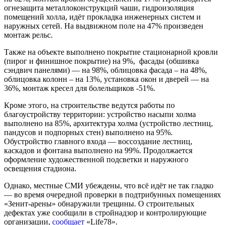
огнезащита металлоконструкций чаши, гидроизоляция
помещений холла, идёт прокладка инженерных систем и
наружных сетей. На выдвижном поле на 47% произведен
монтаж рельс.
Также на объекте выполнено покрытие стационарной кровли
(пирог и финишное покрытие) на 9%, фасады (обшивка
сэндвич панелями) — на 98%, облицовка фасада – на 48%,
облицовка колонн – на 13%, установка окон и дверей — на
36%, монтаж кресел для болельщиков -51%.
Кроме этого, на строительстве ведутся работы по
благоустройству территории: устройство насыпи холма
выполнено на 85%, архитектура холма (устройство лестниц,
пандусов и подпорных стен) выполнено на 95%.
Обустройство главного входа — воссоздание лестниц,
каскадов и фонтана выполнено на 99%. Продолжается
оформление художественной подсветки и наружного
освещения стадиона.
Однако, местные СМИ убеждены, что всё идёт не так гладко
— во время очередной проверки в подтрибунных помещениях
«Зенит-арены» обнаружили трещины. О строительных
дефектах уже сообщили в стройнадзор и контролирующие
организации,
сообщает
«Life78».