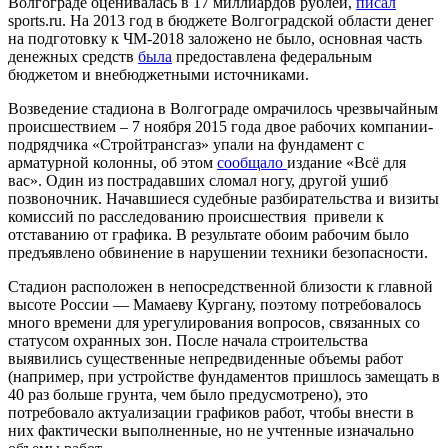
Волгограде оценивалась в 17 миллиардов рублей,
писал
sports.ru. На 2013 год в бюджете Волгоградской области денег
на подготовку к ЧМ-2018 заложено не было, основная часть
денежных средств
была
предоставлена федеральным
бюджетом и внебюджетными источниками.
Возведение стадиона в Волгограде омрачилось чрезвычайным
происшествием – 7 ноября 2015 года двое рабочих компании-
подрядчика «Стройтрансгаз» упали на фундамент с
арматурной колонны, об этом
сообщало
издание «Всё для
вас». Один из пострадавших сломал ногу, другой ушиб
позвоночник. Начавшиеся судебные разбирательства и визиты
комиссий по расследованию происшествия привели к
отставанию от графика. В результате обоим рабочим было
предъявлено обвинение в нарушении техники безопасности.
Стадион расположен в непосредственной близости к главной
высоте России — Мамаеву Кургану, поэтому потребовалось
много времени для урегулирования вопросов, связанных со
статусом охранных зон. После начала строительства
выявились существенные непредвиденные объемы работ
(например, при устройстве фундаментов пришлось замещать в
40 раз больше грунта, чем было предусмотрено), это
потребовало актуализации графиков работ, чтобы внести в
них фактически выполненные, но не учтенные изначально