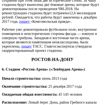
сохранив при этом лишь две исторические стены. За чашу
стадиона будут вынесены две боковые арены, которые будут
демонтированы после проведения ЧМ-2018. На
реконструкцию стадиона будет потрачено12,6 миллиардов
рублей. Ожидается, что работы будут закончены к декабрю
2017 года,
пишет
«Комсомольская правда».
Рабочие уже демонтировали футбольное поле, внутренние
помещения и неисторические стороны фасада — южную и
северную трибуны. Западная и восточная части арены,
которые являются памятником неоклассицизма, были
укреплены,
пишет
ТАСС. Главгосэкспертиза утвердила
скорректированный проект стадиона.
РОСТОВ-НА-ДОНУ
6. Стадион «Ростов-Арена» («Левбердон Арена»)
Начало строительства:
июнь 2013 года
Окончание строительства:
25 декабря 2017 года
Ожидаемая общая вместимость:
45 145 человек
Расположение:
Левый берег Дона, район Гребного канала