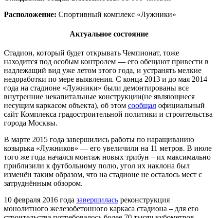
Расположение:
Спортивный комплекс «Лужники»
Актуальное состояние
Стадион, который будет открывать Чемпионат, тоже
находится под особым контролем — его обещают привести в
надлежащий вид уже летом этого года, и устранять мелкие
недоработки по мере выявления. С конца 2013 и до мая 2014
года на стадионе «Лужники» были демонтированы все
внутренние некапитальные конструкции(не являющиеся
несущим каркасом объекта), об этом
сообщал
официальный
сайт Комплекса градостроительной политики и строительства
города Москвы.
В марте 2015 года завершились работы по наращиванию
козырька «Лужников» — его увеличили на 11 метров. В июле
того же года начался монтаж новых трибун – их максимально
приблизили к футбольному полю, угол их наклона был
изменён таким образом, что на стадионе не осталось мест с
затруднённым обзором.
10 февраля 2016 года
завершилась
реконструкция
монолитного железобетонного каркаса стадиона – для его
строительства потребовалось более 70 тысяч кубометров