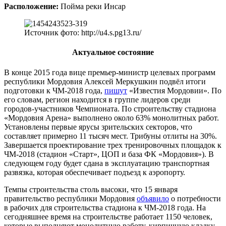
Расположение:
Пойма реки Инсар
Источник фото: http://u4.s.pg13.ru/
Актуальное состояние
В конце 2015 года вице премьер-министр целевых программ
республики Мордовия Алексей Меркушкин подвёл итоги
подготовки к ЧМ-2018 года,
пишут
«Известия Мордовии». По
его словам, регион находится в группе лидеров среди
городов-участников Чемпионата. По строительству стадиона
«Мордовия Арена» выполнено около 63% монолитных работ.
Установлены первые ярусы зрительских секторов, что
составляет примерно 11 тысяч мест. Трибуны отлиты на 30%.
Завершается проектирование трех тренировочных площадок к
ЧМ-2018 (стадион «Старт», ЦОП и база ФК «Мордовия»). В
следующем году будет сдана в эксплуатацию транспортная
развязка, которая обеспечивает подъезд к аэропорту.
Темпы строительства столь высоки, что 15 января
правительство республики Мордовия
объявило
о потребности
в рабочих для строительства стадиона к ЧМ-2018 года. На
сегодняшнее время на строительстве работает 1150 человек,
которые выполняют монолитную работу, кирпичную кладку,