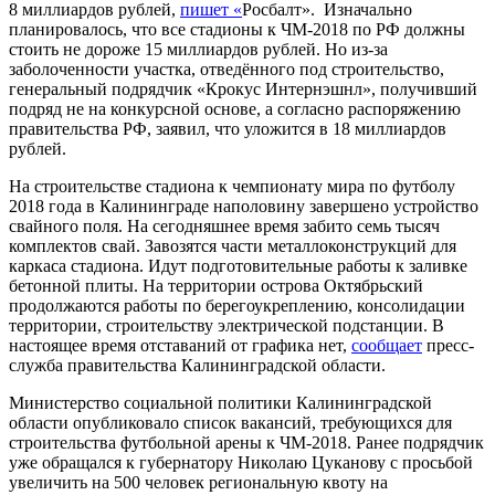
8 миллиардов рублей,
пишет «
Росбалт». Изначально
планировалось, что все стадионы к ЧМ-2018 по РФ должны
стоить не дороже 15 миллиардов рублей. Но из-за
заболоченности участка, отведённого под строительство,
генеральный подрядчик «Крокус Интернэшнл», получивший
подряд не на конкурсной основе, а согласно распоряжению
правительства РФ, заявил, что уложится в 18 миллиардов
рублей.
На строительстве стадиона к чемпионату мира по футболу
2018 года в Калининграде наполовину завершено устройство
свайного поля. На сегодняшнее время забито семь тысяч
комплектов свай. Завозятся части металлоконструкций для
каркаса стадиона. Идут подготовительные работы к заливке
бетонной плиты. На территории острова Октябрьский
продолжаются работы по берегоукреплению, консолидации
территории, строительству электрической подстанции. В
настоящее время отставаний от графика нет,
сообщает
пресс-
служба правительства Калининградской области.
Министерство социальной политики Калининградской
области опубликовало список вакансий, требующихся для
строительства футбольной арены к ЧМ-2018. Ранее подрядчик
уже обращался к губернатору Николаю Цуканову с просьбой
увеличить на 500 человек региональную квоту на