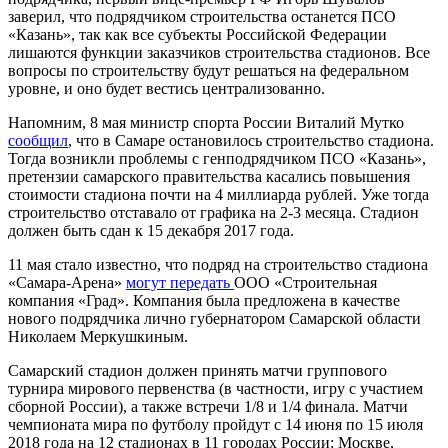
заверил, что подрядчиком строительства останется ПСО
«Казань», так как все субъекты Российской Федерации
лишаются функции заказчиков строительства стадионов. Все
вопросы по строительству будут решаться на федеральном
уровне, и оно будет вестись централизованно.
Напомним, 8 мая министр спорта России Виталий Мутко
сообщил
, что в Самаре остановилось строительство стадиона.
Тогда возникли проблемы с генподрядчиком ПСО «Казань»,
претензии самарского правительства касались повышения
стоимости стадиона почти на 4 миллиарда рублей. Уже тогда
строительство отставало от графика на 2-3 месяца. Стадион
должен быть сдан к 15 декабря 2017 года.
11 мая стало известно, что подряд на строительство стадиона
«Самара-Арена»
могут передать
ООО «Строительная
компания «Град». Компания была предложена в качестве
нового подрядчика лично губернатором Самарской области
Николаем Меркушкиным.
Самарский стадион должен принять матчи группового
турнира мирового первенства (в частности, игру с участием
сборной России), а также встречи 1/8 и 1/4 финала. Матчи
чемпионата мира по футболу пройдут с 14 июня по 15 июля
2018 года на 12 стадионах в 11 городах России: Москве,