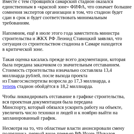
Вместе с тем строящийся самарский стадион оказался
единственным в «красной зоне» ФИФА, что означает большие
сомнения экспертов организации в том, что стадион будет
сдан в срок и будет соответствовать минимальным
требованиям.
Напомним, ещё в июле этого года заместитель министра
строительства и ЖКХ РФ Леонид Ставицкий заявлял, что
ситуация со строительством стадиона в Самаре находится
в критической зоне.
Такая оценка касалась прежде всего документации, которая
была передана заказчиком со значительным отставанием.
Стоимость строительства изначально составляла 13,4
миллиарда рублей, после выхода проекта
из Главгосэкспертизы возросла до 17,3 миллиарда, а
теперь
стадион обойдётся в 18,2 миллиарда.
Чтобы ликвидировать отставание в графике строительства,
вся проектная документация была передана
Минспорту, который обязался ускорить работу на объекте,
увеличить число техники и людей и к ноябрю выйти на
запланированный график.
Несмотря на то, что областные власти анонсировали смену
подрядчика, первый вице-премьер РФ Игорь Шувалов