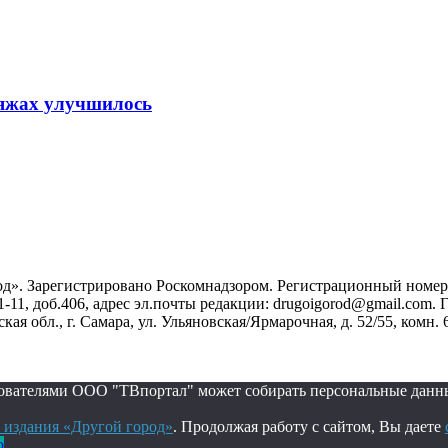
ляжах улучшилось
». Зарегистрировано Роскомнадзором. Регистрационный номер ЭЛ
1-11, доб.406, адрес эл.почты редакции: drugoigorod@gmail.com
 обл., г. Самара, ул. Ульяновская/Ярмарочная, д. 52/55, комн. 
ьзователями ООО "ТВпортал" может собирать персональные данн
 издания «Другой город»
. Продолжая работу с сайтом, Вы даете
о