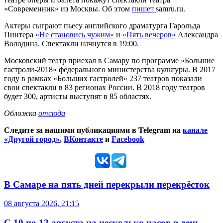
«Современник» из Москвы. Об этом
пишет
samru.ru.
Актеры сыграют пьесу английского драматурга Гарольда
Пинтера
«Не становись чужим»
и
«Пять вечеров»
Александра
Володина. Спектакли начнутся в 19:00.
Московский театр приехал в Самару по программе «Большие
гастроли-2018» федерального министерства культуры. В 2017
году в рамках «Больших гастролей» 237 театров показали
свои спектакли в 83 регионах России. В 2018 году театров
будет 300, артисты выступят в 85 областях.
Обложка
отсюда
Следите за нашими публикациями в Telegram на
канале
«Другой город»
,
ВКонтакте
и
Facebook
В Самаре на пять дней перекрыли перекрёсток
08 августа 2026, 21:15
С 10 по 12 августа на несколько часов в день