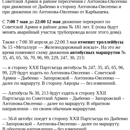
Советской Армии в районе пересечения с Антонова-Овсеенко
при движении от Дыбенко в сторону Антонова-Овсеенко и
при движении по Антонова-Овсеенко от Карбышева.
С
7:00 7 мая
до
22:00 12 мая
движение перекроют по
Советской Армии в районе дома № 181 лит. Е (пока будут
менять аварийный участок трубопровода возле этого дома).
Также с 7:00 30 апреля до 22:00 3 мая
отменят троллейбусы
№ 15 «Металлург — Железнодорожный вокзал». На это же
время поменяют схему движения
автобусных маршрутов
№
35, 45, 65, 56, 70, 96, 99, 229, 247, 30, 213:
— в сторону XXII Партсъезда автобусы № 247, 35, 45, 65, 96,
99, 229 будут ходить по Антонова-Овсеенко – Советской
Армии – Дыбенко – Запорожской – Антонова-Овсеенко ––
далее по маршруту. В сторону Авроры — без изменений.
— Автобусы № 30, 213 будут ездить в сторону XXII
Партсъезда по Советской Армии – Дыбенко – Запорожской –
Антонова-Овсеенко – далее по маршруту. В обратном
направлении – по своим обычным маршрутам.
— 56-й автобус поедет в сторону XXII Партсъезда по Дыбенко
– Запорожской – Антонова-Овсеенко – далее по маршруту.
В обратном направлении – без изменений.