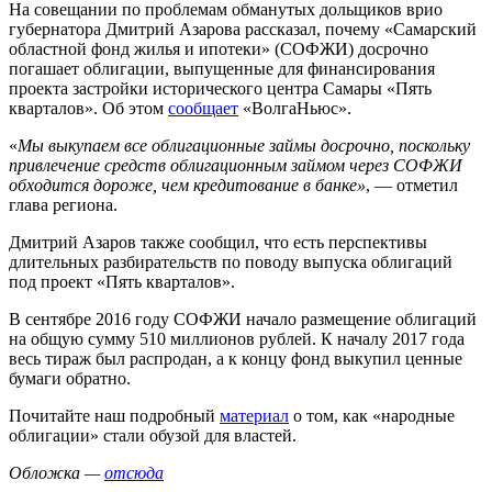
На совещании по проблемам обманутых дольщиков врио
губернатора Дмитрий Азарова рассказал, почему «Самарский
областной фонд жилья и ипотеки» (СОФЖИ) досрочно
погашает облигации, выпущенные для финансирования
проекта застройки исторического центра Самары «Пять
кварталов». Об этом
сообщает
«ВолгаНьюс».
«
Мы выкупаем все облигационные займы досрочно, поскольку
привлечение средств облигационным займом через СОФЖИ
обходится дороже, чем кредитование в банке»
, — отметил
глава региона.
Дмитрий Азаров также сообщил, что есть перспективы
длительных разбирательств по поводу выпуска облигаций
под проект «Пять кварталов».
В сентябре 2016 году СОФЖИ начало размещение облигаций
на общую сумму 510 миллионов рублей. К началу 2017 года
весь тираж был распродан, а к концу фонд выкупил ценные
бумаги обратно.
Почитайте наш подробный
материал
о том, как «народные
облигации» стали обузой для властей.
Обложка —
отсюда