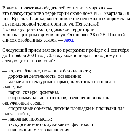
В числе проектов-победителей есть три самарских —
это благоустройство территории около дома №31 квартала 3 в
пос. Красная Глинка; восстановление пешеходных дорожек на
внутридворовой территории по ул. Пензенской,
45; благоустройство придомовой территории
многоквартирных домов по ул. Осипенко, 2Б и 2В. Полный
список отобранных заявок —
здесь
.
Следующий прием заявок по программе пройдет с 1 сентября
до 1 ноября 2021 года. Заявку можно подать по одному из
следующих направлений:
— водоснабжение, пожарная безопасность;
— дорожная деятельность, освещение;
— малые архитектурные формы, памятники истории и
культуры;
— парки, скверы, фонтаны,
— сбор коммунальных отходов, озеленение и охрана
окружающей среды;
— спортивные объекты, детские площадки и площадки для
выгула собак;
— народные промыслы;
— экскурсионное обслуживание, фестивали;
— содержание мест захоронения.