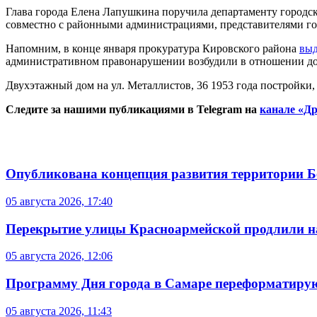
Глава города Елена Лапушкина поручила департаменту городск
совместно с районными администрациями, представителями г
Напомним, в конце января прокуратура Кировского района
выд
административном правонарушении возбудили в отношении д
Двухэтажный дом на ул. Металлистов, 36 1953 года постройки
Следите за нашими публикациями в Telegram на
канале «Др
Опубликована концепция развития территории 
05 августа 2026, 17:40
Перекрытие улицы Красноармейской продлили на
05 августа 2026, 12:06
Программу Дня города в Самаре переформатиру
05 августа 2026, 11:43