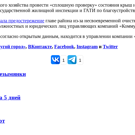
ого хозяйства провести «сплошную проверку» состояния крыш и
осударственной жилищной инспекции и ГАТИ по благоустройств
ала предостережение
главе района из-за несвоевременной очистк
олжностных и юридических лиц управляющих компаний «Комму
, согласно открытым данным, находится в управлении компании 
угой город»
,
ВКонтакте
,
Facebook
,
Instagram
и
Twitter
1
1
Безымянки
 5 дней
ют