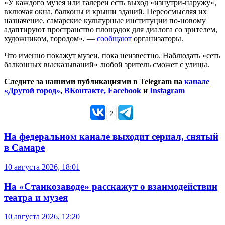
«У каждого музея или галереи есть выход «изнутри-наружу»,
включая окна, балконы и крыши зданий. Переосмысляя их
назначение, самарские культурные институции по-новому
адаптируют пространство площадок для диалога со зрителем,
художником, городом», —
сообщают
организаторы.
Что именно покажут музеи, пока неизвестно. Наблюдать «сеть
балконных высказываний» любой зритель сможет с улицы.
Следите за нашими публикациями в Telegram на
канале
«Другой город»
,
ВКонтакте,
Facebook
и
Instagram
2
На федеральном канале выходит сериал, снятый
в Самаре
10 августа 2026, 18:01
На «Станкозаводе» расскажут о взаимодействии
театра и музея
10 августа 2026, 12:20