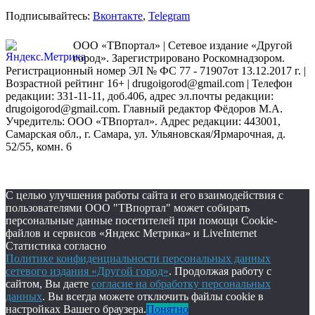
Подписывайтесь:
Вконтакте
,
Telegram
ООО «ТВпортал» | Сетевое издание «Другой
город». Зарегистрировано Роскомнадзором.
Регистрационный номер ЭЛ № ФС 77 - 71907от 13.12.2017 г. |
Возрастной рейтинг 16+ | drugoigorod@gmail.com
| Телефон
редакции: 331-11-11, доб.406, адрес эл.почты редакции:
drugoigorod@gmail.com. Главный редактор Фёдоров М.А.
Учредитель: ООО «ТВпортал». Адрес редакции: 443001,
Самарская обл., г. Самара, ул. Ульяновская/Ярмарочная, д.
52/55, комн. 6
С целью улучшения работы сайта и его взаимодействия с
пользователями ООО "ТВпортал" может собирать
персональные данные посетителей при помощи Cookie-
файлов и сервисов «Яндекс Метрика» и LiveInternet
Статистика согласно
Политике конфиденциальности персональных данных
сетевого издания «Другой город»
. Продолжая работу с
сайтом, Вы даете
согласие на обработку персональных
данных
. Вы всегда можете отключить файлы cookie в
настройках Вашего браузера.
Понятно