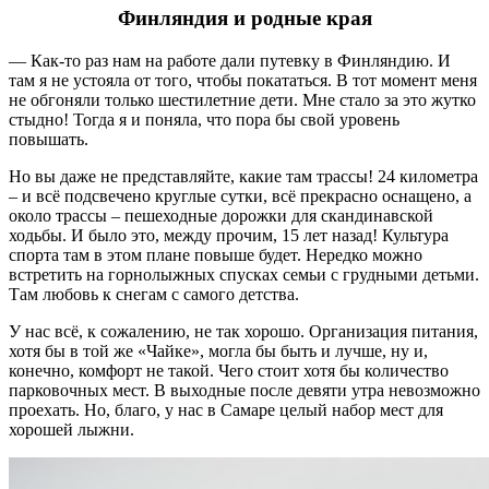
Финляндия и родные края
— Как-то раз нам на работе дали путевку в Финляндию. И
там я не устояла от того, чтобы покататься. В тот момент меня
не обгоняли только шестилетние дети. Мне стало за это жутко
стыдно! Тогда я и поняла, что пора бы свой уровень
повышать.
Но вы даже не представляйте, какие там трассы! 24 километра
– и всё подсвечено круглые сутки, всё прекрасно оснащено, а
около трассы – пешеходные дорожки для скандинавской
ходьбы. И было это, между прочим, 15 лет назад! Культура
спорта там в этом плане повыше будет. Нередко можно
встретить на горнолыжных спусках семьи с грудными детьми.
Там любовь к снегам с самого детства.
У нас всё, к сожалению, не так хорошо. Организация питания,
хотя бы в той же «Чайке», могла бы быть и лучше, ну и,
конечно, комфорт не такой. Чего стоит хотя бы количество
парковочных мест. В выходные после девяти утра невозможно
проехать. Но, благо, у нас в Самаре целый набор мест для
хорошей лыжни.