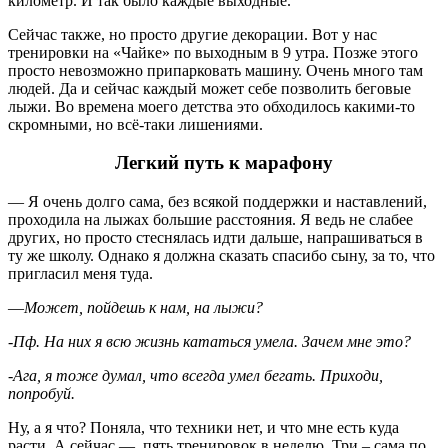
километр. И так было каждые выходные.
Сейчас также, но просто другие декорации. Вот у нас
тренировки на «Чайке» по выходным в 9 утра. Позже этого
просто невозможно припарковать машину. Очень много там
людей. Да и сейчас каждый может себе позволить беговые
лыжи. Во времена моего детства это обходилось какими-то
скромными, но всё-таки лишениями.
Легкий путь к марафону
— Я очень долго сама, без всякой поддержки и наставлений,
проходила на лыжах большие расстояния. Я ведь не слабее
других, но просто стеснялась идти дальше, напрашиваться в
ту же школу. Однако я должна сказать спасибо сыну, за то, что
пригласил меня туда.
—
Может, пойдешь к нам, на лыжи?
-Пф. На них я всю жизнь кататься умела. Зачем мне это?
-Ага, я тоже думал, что всегда умел бегать. Приходи,
попробуй.
Ну, а я что? Поняла, что техники нет, и что мне есть куда
расти. А сейчас — пять тренировок в неделю. Три – сама по