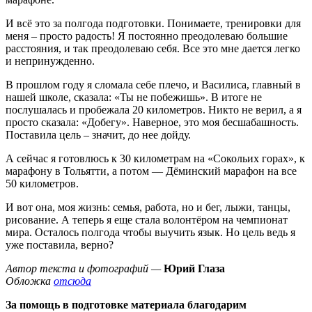
И всё это за полгода подготовки. Понимаете, тренировки для
меня – просто радость! Я постоянно преодолеваю большие
расстояния, и так преодолеваю себя. Все это мне дается легко
и непринужденно.
В прошлом году я сломала себе плечо, и Василиса, главный в
нашей школе, сказала: «Ты не побежишь». В итоге не
послушалась и пробежала 20 километров. Никто не верил, а я
просто сказала: «Добегу». Наверное, это моя бесшабашность.
Поставила цель – значит, до нее дойду.
А сейчас я готовлюсь к 30 километрам на «Сокольих горах», к
марафону в Тольятти, а потом — Дёминский марафон на все
50 километров.
И вот она, моя жизнь: семья, работа, но и бег, лыжи, танцы,
рисование. А теперь я еще стала волонтёром на чемпионат
мира. Осталось полгода чтобы выучить язык. Но цель ведь я
уже поставила, верно?
Автор текста и фотографий —
Юрий Глаза
Обложка
отсюда
За помощь в подготовке материала благодарим