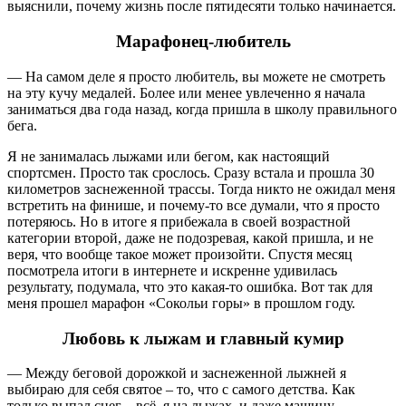
выяснили, почему жизнь после пятидесяти только начинается.
Марафонец-любитель
— На самом деле я просто любитель, вы можете не смотреть
на эту кучу медалей. Более или менее увлеченно я начала
заниматься два года назад, когда пришла в школу правильного
бега.
Я не занималась лыжами или бегом, как настоящий
спортсмен. Просто так срослось. Сразу встала и прошла 30
километров заснеженной трассы. Тогда никто не ожидал меня
встретить на финише, и почему-то все думали, что я просто
потеряюсь. Но в итоге я прибежала в своей возрастной
категории второй, даже не подозревая, какой пришла, и не
веря, что вообще такое может произойти. Спустя месяц
посмотрела итоги в интернете и искренне удивилась
результату, подумала, что это какая-то ошибка. Вот так для
меня прошел марафон «Сокольи горы» в прошлом году.
Любовь к лыжам и главный кумир
— Между беговой дорожкой и заснеженной лыжней я
выбираю для себя святое – то, что с самого детства. Как
только выпал снег – всё, я на лыжах, и даже машину