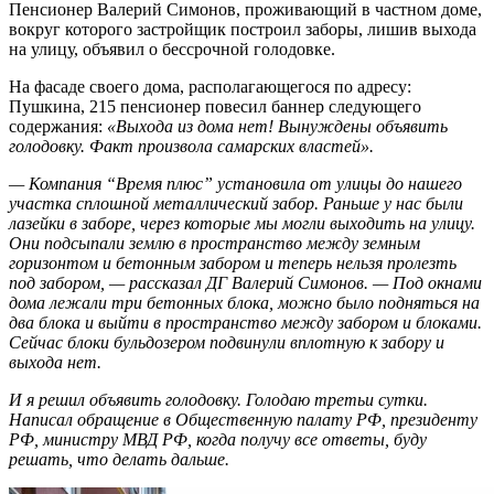
Пенсионер Валерий Симонов, проживающий в частном доме,
вокруг которого застройщик построил заборы, лишив выхода
на улицу, объявил о бессрочной голодовке.
На фасаде своего дома, располагающегося по адресу:
Пушкина, 215 пенсионер повесил баннер следующего
содержания:
«Выхода из дома нет! Вынуждены объявить
голодовку. Факт произвола самарских властей».
— Компания “Время плюс” установила от улицы до нашего
участка сплошной металлический забор. Раньше у нас были
лазейки в заборе, через которые мы могли выходить на улицу.
Они подсыпали землю в пространство между земным
горизонтом и бетонным забором и теперь нельзя пролезть
под забором, — рассказал ДГ Валерий Симонов. — Под окнами
дома лежали три бетонных блока, можно было подняться на
два блока и выйти в пространство между забором и блоками.
Сейчас блоки бульдозером подвинули вплотную к забору и
выхода нет.
И я решил объявить голодовку. Голодаю третьи сутки.
Написал обращение в Общественную палату РФ, президенту
РФ, министру МВД РФ, когда получу все ответы, буду
решать, что делать дальше.