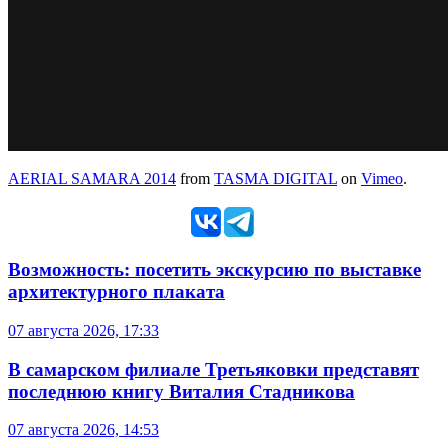
AERIAL SAMARA 2014
from
TASMA DIGITAL
on
Vimeo
.
Возможность: посетить экскурсию по выставке
архитектурного плаката
07 августа 2026, 17:33
В самарском филиале Третьяковки представят
последнюю книгу Виталия Стадникова
07 августа 2026, 14:53