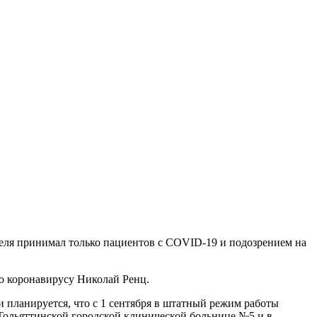
реля принимал только пациентов с COVID-19 и подозрением на
о коронавирусу Николай Ренц.
 планируется, что с 1 сентября в штатный режим работы
ольяттинской городской клинической больнице №5 и в