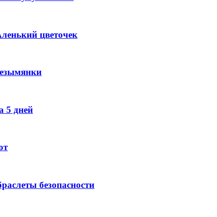
Аленький цветочек
Безымянки
 5 дней
ют
раслеты безопасности