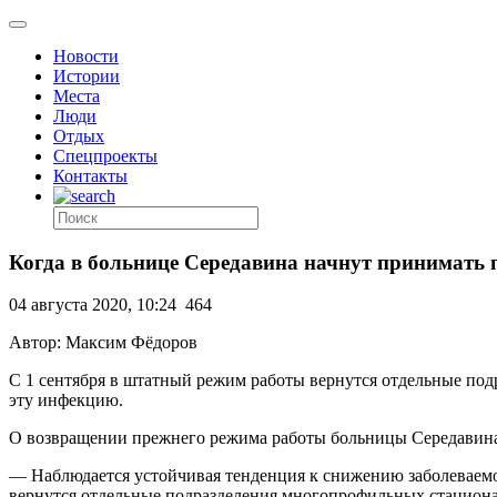
Новости
Истории
Места
Люди
Отдых
Спецпроекты
Контакты
Когда в больнице Середавина начнут принимать 
04 августа 2020, 10:24
464
Автор: Максим Фёдоров
С 1 сентября в штатный режим работы вернутся отдельные под
эту инфекцию.
О возвращении прежнего режима работы больницы Середавина 
— Наблюдается устойчивая тенденция к снижению заболеваемос
вернутся отдельные подразделения многопрофильных стацион