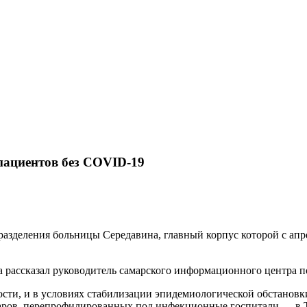
пациентов без COVID-19
разделения больницы Середавина, главный корпус которой с ап
рассказал руководитель самарского информационного центра п
ти, и в условиях стабилизации эпидемиологической обстановки
аров, перепрофилированных под инфекционные госпитали — в Т