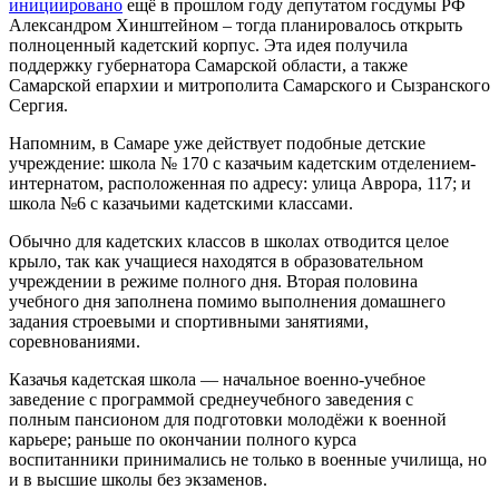
инициировано
ещё в прошлом году депутатом госдумы РФ
Александром Хинштейном – тогда планировалось открыть
полноценный кадетский корпус. Эта идея получила
поддержку губернатора Самарской области, а также
Самарской епархии и митрополита Самарского и Сызранского
Сергия.
Напомним, в Самаре уже действует подобные детские
учреждение: школа № 170 с казачьим кадетским отделением-
интернатом, расположенная по адресу: улица Аврора, 117; и
школа №6 с казачьими кадетскими классами.
Обычно для кадетских классов в школах отводится целое
крыло, так как учащиеся находятся в образовательном
учреждении в режиме полного дня. Вторая половина
учебного дня заполнена помимо выполнения домашнего
задания строевыми и спортивными занятиями,
соревнованиями.
Казачья кадетская школа — начальное военно-учебное
заведение с программой среднеучебного заведения с
полным пансионом для подготовки молодёжи к военной
карьере; раньше по окончании полного курса
воспитанники принимались не только в военные училища, но
и в высшие школы без экзаменов.