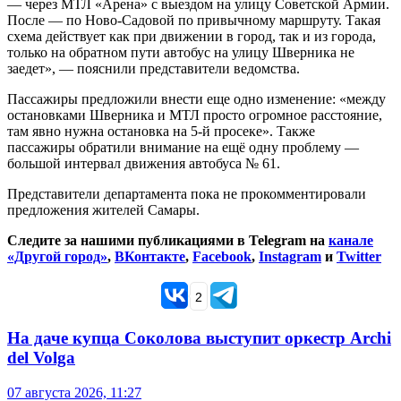
— через МТЛ «Арена» с выездом на улицу Советской Армии.
После — по Ново-Садовой по привычному маршруту. Такая
схема действует как при движении в город, так и из города,
только на обратном пути автобус на улицу Шверника не
заедет», — пояснили представители ведомства.
Пассажиры предложили внести еще одно изменение: «между
остановками Шверника и МТЛ просто огромное расстояние,
там явно нужна остановка на 5-й просеке». Также
пассажиры обратили внимание на ещё одну проблему —
большой интервал движения автобуса № 61.
Представители департамента пока не прокомментировали
предложения жителей Самары.
Следите за нашими публикациями в Telegram на
канале
«Другой город»
,
ВКонтакте
,
Facebook
,
Instagram
и
Twitter
2
На даче купца Соколова выступит оркестр Archi
del Volga
07 августа 2026, 11:27