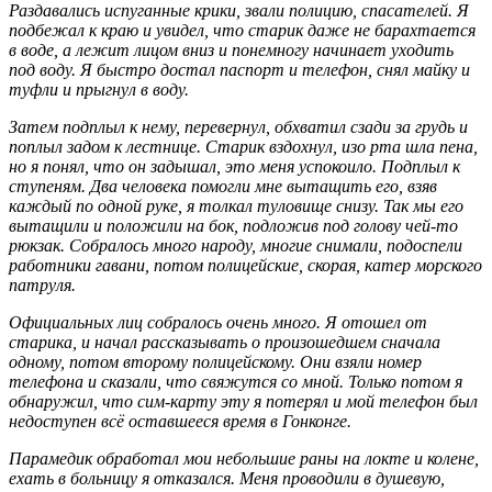
Раздавались испуганные крики, звали полицию, спасателей. Я
подбежал к краю и увидел, что старик даже не барахтается
в воде, а лежит лицом вниз и понемногу начинает уходить
под воду. Я быстро достал паспорт и телефон, снял майку и
туфли и прыгнул в воду.
Затем подплыл к нему, перевернул, обхватил сзади за грудь и
поплыл задом к лестнице. Старик вздохнул, изо рта шла пена,
но я понял, что он задышал, это меня успокоило. Подплыл к
ступеням. Два человека помогли мне вытащить его, взяв
каждый по одной руке, я толкал туловище снизу. Так мы его
вытащили и положили на бок, подложив под голову чей-то
рюкзак. Собралось много народу, многие снимали, подоспели
работники гавани, потом полицейские, скорая, катер морского
патруля.
Официальных лиц собралось очень много. Я отошел от
старика, и начал рассказывать о произошедшем сначала
одному, потом второму полицейскому. Они взяли номер
телефона и сказали, что свяжутся со мной. Только потом я
обнаружил, что сим-карту эту я потерял и мой телефон был
недоступен всё оставшееся время в Гонконге.
Парамедик обработал мои небольшие раны на локте и колене,
ехать в больницу я отказался. Меня проводили в душевую,