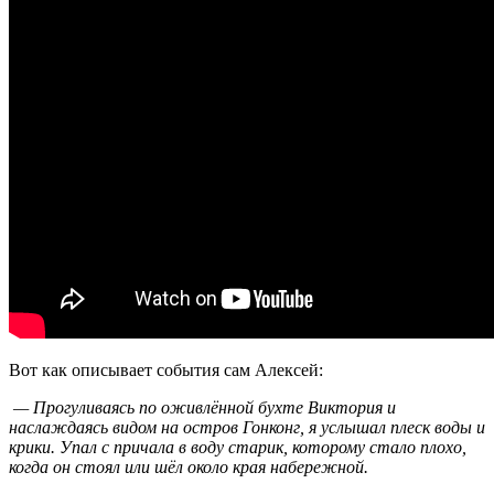
Вот как описывает события сам Алексей:
— Прогуливаясь по оживлённой бухте Виктория и
наслаждаясь видом на остров Гонконг, я услышал плеск воды и
крики. Упал с причала в воду старик, которому стало плохо,
когда он стоял или шёл около края набережной.