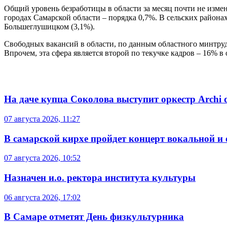
Общий уровень безработицы в области за месяц почти не измен
городах Самарской области – порядка 0,7%. В сельских район
Большеглушицком (3,1%).
Свободных вакансий в области, по данным областного минтруда,
Впрочем, эта сфера является второй по текучке кадров – 16% 
На даче купца Соколова выступит оркестр Archi d
07 августа 2026, 11:27
В самарской кирхе пройдет концерт вокальной и
07 августа 2026, 10:52
Назначен и.о. ректора института культуры
06 августа 2026, 17:02
В Самаре отметят День физкультурника