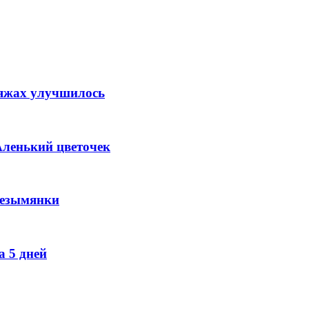
ляжах улучшилось
Аленький цветочек
Безымянки
 5 дней