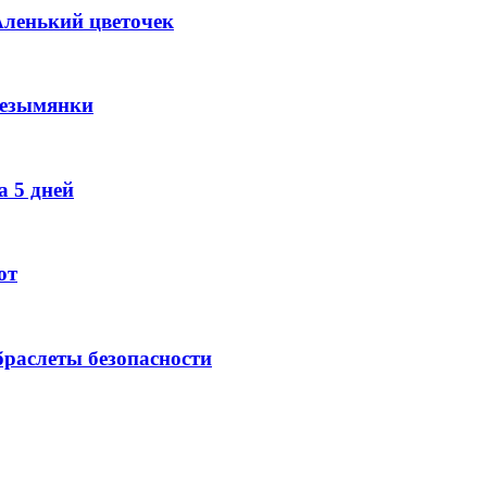
Аленький цветочек
Безымянки
 5 дней
ют
раслеты безопасности