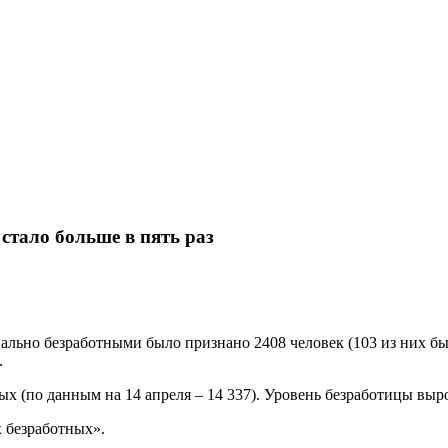
тало больше в пять раз
иально безработными было признано 2408 человек (103 из них 
.
х (по данным на 14 апреля – 14 337). Уровень безработицы вырос
х безработных».