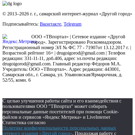
© 2013–2026 г. г., самарский интернет-журнал «Другой город»
Подписывайтесь:
Вконтакте
,
Telegram
ООО «ТВпортал» | Сетевое издание «Другой
город». Зарегистрировано Роскомнадзором.
Регистрационный номер ЭЛ № ФС 77 - 71907от 13.12.2017 г. |
Возрастной рейтинг 16+ | drugoigorod@gmail.com
| Телефон
редакции: 331-11-11, доб.406, адрес эл.почты редакции:
drugoigorod@gmail.com. Главный редактор Фёдоров М.А.
Учредитель: ООО «ТВпортал». Адрес редакции: 443001,
Самарская обл., г. Самара, ул. Ульяновская/Ярмарочная, д.
52/55, комн. 6
С целью улучшения работы сайта и его взаимодействия с
пользователями ООО "ТВпортал" может собирать
персональные данные посетителей при помощи Cookie-
файлов и сервисов «Яндекс Метрика» и LiveInternet
Статистика согласно
Политике конфиденциальности персональных данных
сетевого издания «Другой город»
. Продолжая работу с