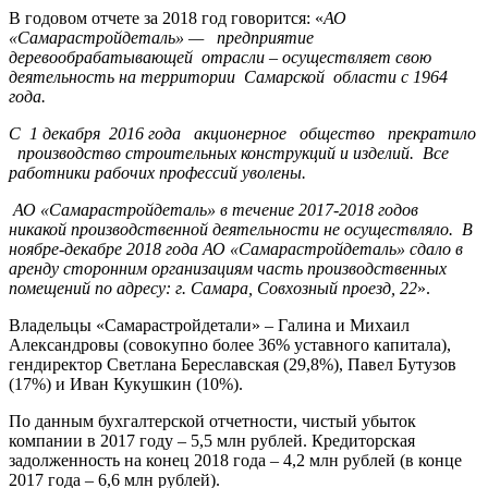
В годовом отчете за 2018 год говорится: «
АО
«Самарастройдеталь» —
предприятие
деревообрабатывающей
отрасли – осуществляет свою
деятельность на территории
Самарской
области с 1964
года.
С
1 декабря
2016 года
акционерное
общество
прекратило
производство строительных конструкций и изделий.
Все
работники рабочих профессий уволены.
АО «Самарастройдеталь» в течение 2017-2018 годов
никакой производственной деятельности не осуществляло. В
ноябре-декабре 2018 года АО «Самарастройдеталь» сдало в
аренду сторонним организациям часть производственных
помещений по адресу: г. Самара, Совхозный проезд, 22
».
Владельцы «Самарастройдетали» – Галина и Михаил
Александровы (совокупно более 36% уставного капитала),
гендиректор Светлана Береславская (29,8%), Павел Бутузов
(17%) и Иван Кукушкин (10%).
По данным бухгалтерской отчетности, чистый убыток
компании в 2017 году – 5,5 млн рублей. Кредиторская
задолженность на конец 2018 года – 4,2 млн рублей (в конце
2017 года – 6,6 млн рублей).