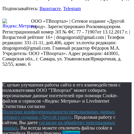
Подписывайтесь:
Вконтакте
,
Telegram
ООО «ТВпортал» | Сетевое издание «Другой
город». Зарегистрировано Роскомнадзором.
Регистрационный номер ЭЛ № ФС 77 - 71907от 13.12.2017 г. |
Возрастной рейтинг 16+ | drugoigorod@gmail.com
| Телефон
редакции: 331-11-11, доб.406, адрес эл.почты редакции:
drugoigorod@gmail.com. Главный редактор Фёдоров М.А.
Учредитель: ООО «ТВпортал». Адрес редакции: 443001,
Самарская обл., г. Самара, ул. Ульяновская/Ярмарочная, д.
52/55, комн. 6
С целью улучшения работы сайта и его взаимодействия с
пользователями ООО "ТВпортал" может собирать
персональные данные посетителей при помощи Cookie-
файлов и сервисов «Яндекс Метрика» и LiveInternet
Статистика согласно
Политике конфиденциальности персональных данных
сетевого издания «Другой город»
. Продолжая работу с
сайтом, Вы даете
согласие на обработку персональных
данных
. Вы всегда можете отключить файлы cookie в
настройках Вашего браузера.
Понятно