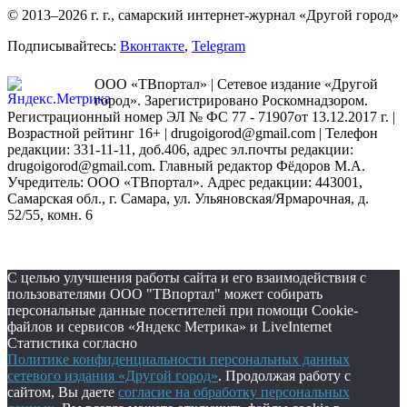
© 2013–2026 г. г., самарский интернет-журнал «Другой город»
Подписывайтесь:
Вконтакте
,
Telegram
ООО «ТВпортал» | Сетевое издание «Другой
город». Зарегистрировано Роскомнадзором.
Регистрационный номер ЭЛ № ФС 77 - 71907от 13.12.2017 г. |
Возрастной рейтинг 16+ | drugoigorod@gmail.com
| Телефон
редакции: 331-11-11, доб.406, адрес эл.почты редакции:
drugoigorod@gmail.com. Главный редактор Фёдоров М.А.
Учредитель: ООО «ТВпортал». Адрес редакции: 443001,
Самарская обл., г. Самара, ул. Ульяновская/Ярмарочная, д.
52/55, комн. 6
С целью улучшения работы сайта и его взаимодействия с
пользователями ООО "ТВпортал" может собирать
персональные данные посетителей при помощи Cookie-
файлов и сервисов «Яндекс Метрика» и LiveInternet
Статистика согласно
Политике конфиденциальности персональных данных
сетевого издания «Другой город»
. Продолжая работу с
сайтом, Вы даете
согласие на обработку персональных