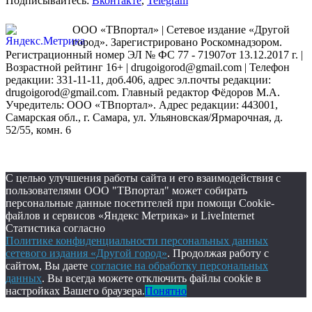
Подписывайтесь:
Вконтакте
,
Telegram
ООО «ТВпортал» | Сетевое издание «Другой
город». Зарегистрировано Роскомнадзором.
Регистрационный номер ЭЛ № ФС 77 - 71907от 13.12.2017 г. |
Возрастной рейтинг 16+ | drugoigorod@gmail.com
| Телефон
редакции: 331-11-11, доб.406, адрес эл.почты редакции:
drugoigorod@gmail.com. Главный редактор Фёдоров М.А.
Учредитель: ООО «ТВпортал». Адрес редакции: 443001,
Самарская обл., г. Самара, ул. Ульяновская/Ярмарочная, д.
52/55, комн. 6
С целью улучшения работы сайта и его взаимодействия с
пользователями ООО "ТВпортал" может собирать
персональные данные посетителей при помощи Cookie-
файлов и сервисов «Яндекс Метрика» и LiveInternet
Статистика согласно
Политике конфиденциальности персональных данных
сетевого издания «Другой город»
. Продолжая работу с
сайтом, Вы даете
согласие на обработку персональных
данных
. Вы всегда можете отключить файлы cookie в
настройках Вашего браузера.
Понятно