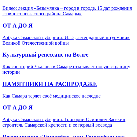
Видео: лекция «Безымянка – город в городе. 15 дат рождения
главного негласного района Самары»
ОТ А ДО Я
Азбука Самарской губернии: Ил-2, легендарный штурмовик
Великой Отечественной войны
Культурный ренессанс на Волге
Как санаторий Чкалова в Самаре открывает новую страницу
истории
ПАМЯТНИКИ НА РАСПРОДАЖЕ
Как Самара теряет своё медицинское наследие
ОТ А ДО Я
Азбука Самарской губернии: Григорий Осипович Засекин,
строитель Самарской крепости и ее первый воевода
Возвращение «Триумфа», или Триумфальное