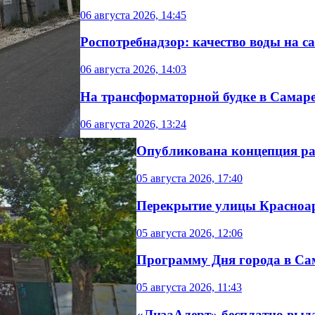
06 августа 2026, 14:45
Роспотребнадзор: качество воды на 
06 августа 2026, 14:03
На трансформаторной будке в Самаре
06 августа 2026, 13:24
Опубликована концепция ра
05 августа 2026, 17:40
Перекрытие улицы Красноар
05 августа 2026, 12:06
Программу Дня города в Са
05 августа 2026, 11:43
«ЛизаАлерт» бесплатно выд