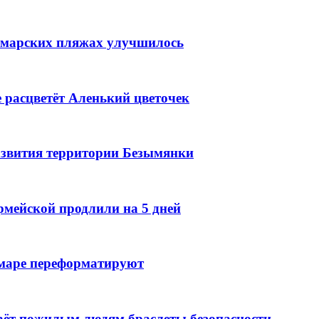
самарских пляжах улучшилось
 расцветёт Аленький цветочек
звития территории Безымянки
мейской продлили на 5 дней
маре переформатируют
аёт пожилым людям браслеты безопасности