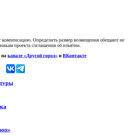
т компенсацию. Определить размер возмещения обещают не
нникам проекта соглашения об изъятии.
 на
канале «Другой город»
и
ВКонтакте
ьтуры
ика
воп»