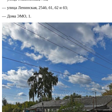
— улица Ленинская, 254б, б1, б2 и б3;
— Дома ЭМО, 1.