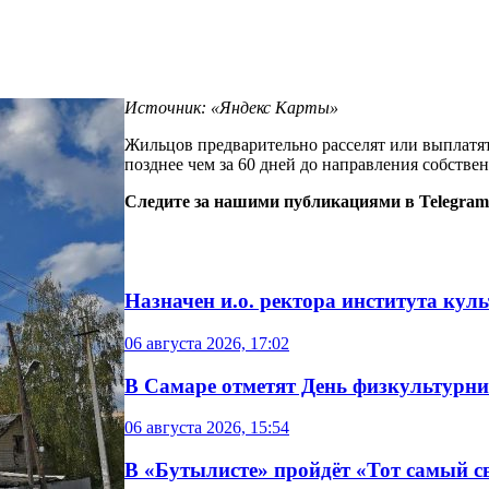
Источник: «Яндекс Карты»
Жильцов предварительно расселят или выплатя
позднее чем за 60 дней до направления собстве
Следите за нашими публикациями в Telegram
Назначен и.о. ректора института кул
06 августа 2026, 17:02
В Самаре отметят День физкультурн
06 августа 2026, 15:54
В «Бутылисте» пройдёт «Тот самый с