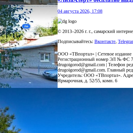
04 августа 2026, 17:08
© 2013–2026 г. г., самарский интер
Подписывайтесь:
Вконтакте
,
Telegr
ООО «ТВпортал» | Сетевое издание 
Регистрационный номер ЭЛ № ФС 77 -
drugoigorod@gmail.com
| Телефон ред
drugoigorod@gmail.com. Главный ре
Учредитель: ООО «ТВпортал». Адрес 
Ярмарочная, д. 52/55, комн. 6