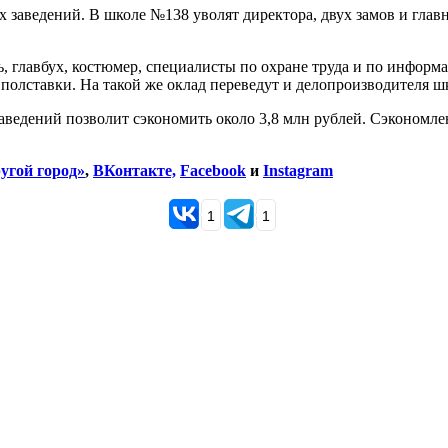
заведений. В школе №138 уволят директора, двух замов и главн
ь, главбух, костюмер, специалисты по охране труда и по информ
 полставки. На такой же оклад переведут и делопроизводителя ш
аведений позволит сэкономить около 3,8 млн рублей. Сэкономл
угой город»
,
ВКонтакте,
Facebook
и
Instagram
1
1