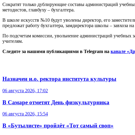
Сократят только дублирующие составы администраций учебных 
методистов, главбуху – бухгалтера.
В школе искусств №10 будут уволены директор, его заместител
предложат работу бухгалтера, замдиректора школы – завхоза на
По подсчетам комиссии, увольнение администраций учебных з
учителям.
Следите за нашими публикациями в Telegram на
канале «Др
Назначен и.о. ректора института культуры
06 августа 2026, 17:02
В Самаре отметят День физкультурника
06 августа 2026, 15:54
В «Бутылисте» пройдёт «Тот самый своп»