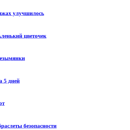
ляжах улучшилось
Аленький цветочек
Безымянки
 5 дней
ют
раслеты безопасности