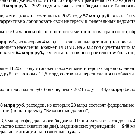
овой бюджетной политики со стороны правительства Самарской 
ре
9 млрд руб.
в 2022 году, а также за счет бюджетных и банковск
бюджетов должны составить в 2022 году
57 млрд руб
., что на 10
 эффективно лоббировать свои интересы в федеральных ведомств
тве Самарской области остаются министерства транспорта, обр
лрд руб.
, из которых 4 млрд — федеральные дотации (по профильн
ающего населения. Бюджет ТФОМС на 2022 год с учетом этих вз
ставляет
64 млрд руб.,
с учетом планов по строительству больниц
еньше. В 2021 году итоговый бюджет министерства здравоохране
руб., из которых 12,5 млрд составили перечисления из области
очий на 3 млрд руб. больше, чем в 2021 году —
44,6 млрд
(было 
,8 млрд
руб.
расходов, из которых 23 млрд составят федеральные
ации (по нацпроекту “Безопасные дороги”).
 3,5 млрд из федерального бюджета. Планируется израсходовать
ельство школ (хватит на две), медицинских учреждений —
940 м
деральные дотации на различные нужды.