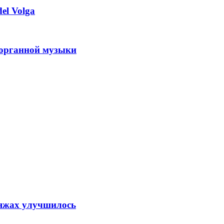
el Volga
 органной музыки
ляжах улучшилось