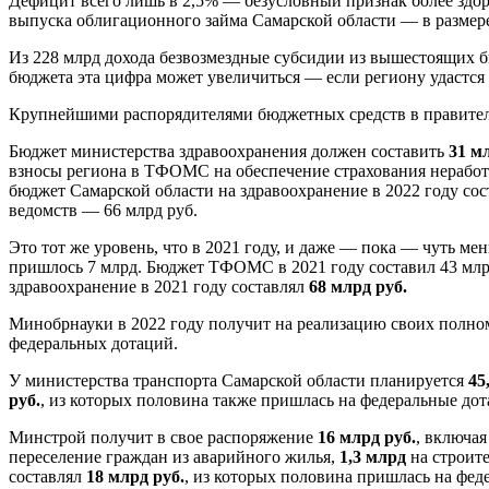
Дефицит всего лишь в 2,5% — безусловный признак более здор
выпуска облигационного займа Самарской области — в разме
Из 228 млрд дохода безвозмездные субсидии из вышестоящих 
бюджета эта цифра может увеличиться — если региону удастся
Крупнейшими распорядителями бюджетных средств в правительс
Бюджет министерства здравоохранения должен составить
31 м
взносы региона в ТФОМС на обеспечение страхования неработ
бюджет Самарской области на здравоохранение в 2022 году со
ведомств — 66 млрд руб.
Это тот же уровень, что в 2021 году, и даже — пока — чуть м
пришлось 7 млрд. Бюджет ТФОМС в 2021 году составил 43 млрд 
здравоохранение в 2021 году составлял
68 млрд руб.
Минобрнауки в 2022 году получит на реализацию своих полном
федеральных дотаций.
У министерства транспорта Самарской области планируется
45
руб.
, из которых половина также пришлась на федеральные дот
Минстрой получит в свое распоряжение
16 млрд руб.
, включая
переселение граждан из аварийного жилья,
1,3 млрд
на строит
составлял
18 млрд руб.
, из которых половина пришлась на фе