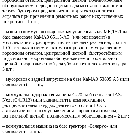
городским отвалом, центральной щеткой, поливомоечным
оборудованием, передней щеткой для мытья ограждений и
термос бункером предназначенным для укладки литого
асфальта при проведении ремонтных работ искусственных
покрытий – 1 шт.;
– машина коммунально-дорожная универсальная МКДУ-1 на
базе самосвала КаМАЗ 65115-А5
(или эквивалент) в
комплектации с распределителем твердых реагентов, соли и
ПСС с увлажнением и автоматизированным управлением,
городским отвалом, центральной щеткой, быстросъёмным
подметально-уборочным оборудованием и фронтальной
щеткой, предназначенной для уборки технического тротуара –
3 шт.;
– мусоровоз с задней загрузкой на базе КаМАЗ-53605-А5 (или
эквивалент) – 1 шт.;
– коммунально-дорожная машина G-20 на базе шасси ГАЗ-
Next (С41R13) (или эквивалент) в комплектации с
распределителем твердых реагентов, соли и ПСС с
автоматизированным управлением, городским отвалом,
центральной щеткой, поливомоечным оборудованием – 2 шт.;
– коммунальная машина на базе трактора «Беларус» или
эквивалент – 2 шт.;