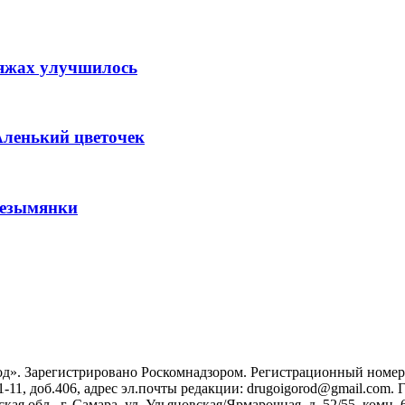
ляжах улучшилось
Аленький цветочек
Безымянки
». Зарегистрировано Роскомнадзором. Регистрационный номер ЭЛ
1-11, доб.406, адрес эл.почты редакции: drugoigorod@gmail.com
 обл., г. Самара, ул. Ульяновская/Ярмарочная, д. 52/55, комн. 