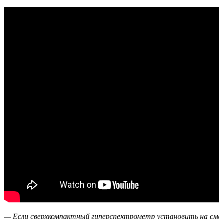
— Если сверхкомпактный гиперспектрометр установить на сма