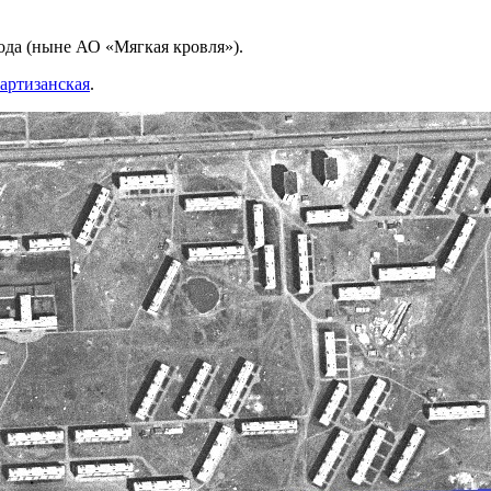
ода (ныне АО «Мягкая кровля»).
артизанская
.