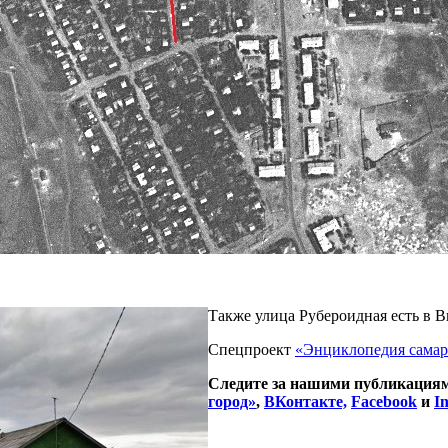
Также улица Рубероидная есть в В
Спецпроект
«Энциклопедия самар
Следите за нашими публикациям
город»
,
ВКонтакте,
Facebook
и
I