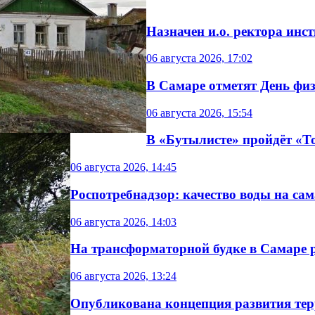
Назначен и.о. ректора инс
06 августа 2026, 17:02
В Самаре отметят День фи
06 августа 2026, 15:54
В «Бутылисте» пройдёт «Т
06 августа 2026, 14:45
Роспотребнадзор: качество воды на с
06 августа 2026, 14:03
На трансформаторной будке в Самаре 
06 августа 2026, 13:24
Опубликована концепция развития те