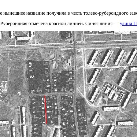
е нынешнее название получила в честь толево-рубероидного зав
 Рубероидная отмечена красной линией. Синяя линия —
улица П