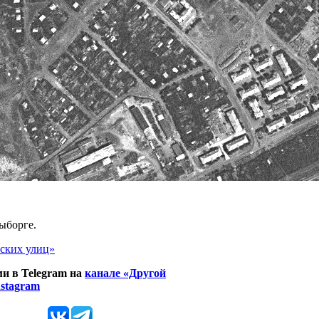
ыборге.
ских улиц»
и в Telegram на
канале «Другой
nstagram