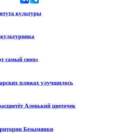
титута культуры
зкультурника
от самый своп»
амарских пляжах улучшилось
расцветёт Аленький цветочек
рритории Безымянки