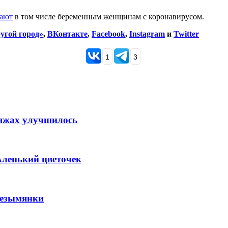
вают
в том числе беременным женщинам с коронавирусом.
угой город»
,
ВКонтакте
,
Facebook
,
Instagram
и
Twitter
1
3
ляжах улучшилось
Аленький цветочек
Безымянки