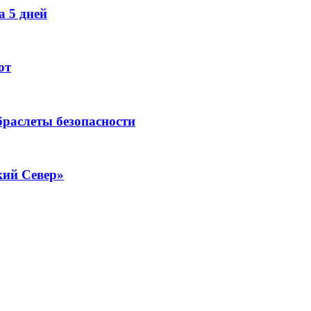
 5 дней
ют
раслеты безопасности
кий Север»