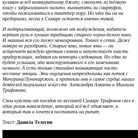
кулаком вслед неаккуратному джипу, смахнуть ли тёмную
влагу с забрызганного пальто, выхватить ли смартфон,
чтобы пожаловаться в твиттер мэру. Но что бы он ни
предпринял, весна в Самаре остается именно такой.
И подпрыгивающий, возможно от возбуждения, водитель
вертит руль в лучших традициях старого черно-белого кино.
И машина вся его тоже монохромная. Точнее в сепии. Даже
номера не разобрать. Старые ямы, новые ямы — он
встречает каждую крепким словом и напутствует власть
придержащих, задавая им векторы следования. Но едва ли
будет услышан, ибо конструктивного в его замечаниях
немного. А есть только стихийно возникающие чисто
весенние эмоции. Эти ощущения непреодолимы как поток с
Мичурина/Луначарского, и протекли они в самое сердце наших
деятелей визуальных искусств Александра Алкаева и Михаила
Трифонова.
Свои чувства от поездок по весенней Самаре Трифонов свел в
один ролик-наваждение, который всё-всё объясняет, и
который так и хочется поставить на рипит.
Текст:
Данила Телегин