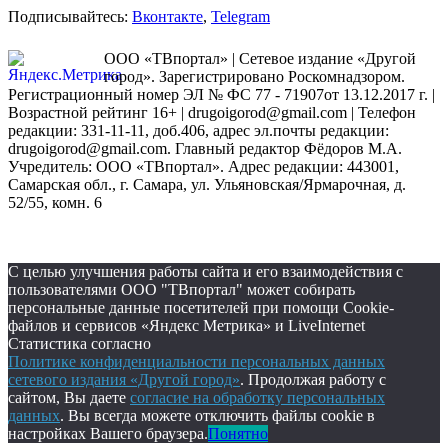
Подписывайтесь:
Вконтакте
,
Telegram
ООО «ТВпортал» | Сетевое издание «Другой
город». Зарегистрировано Роскомнадзором.
Регистрационный номер ЭЛ № ФС 77 - 71907от 13.12.2017 г. |
Возрастной рейтинг 16+ | drugoigorod@gmail.com
| Телефон
редакции: 331-11-11, доб.406, адрес эл.почты редакции:
drugoigorod@gmail.com. Главный редактор Фёдоров М.А.
Учредитель: ООО «ТВпортал». Адрес редакции: 443001,
Самарская обл., г. Самара, ул. Ульяновская/Ярмарочная, д.
52/55, комн. 6
С целью улучшения работы сайта и его взаимодействия с
пользователями ООО "ТВпортал" может собирать
персональные данные посетителей при помощи Cookie-
файлов и сервисов «Яндекс Метрика» и LiveInternet
Статистика согласно
Политике конфиденциальности персональных данных
сетевого издания «Другой город»
. Продолжая работу с
сайтом, Вы даете
согласие на обработку персональных
данных
. Вы всегда можете отключить файлы cookie в
настройках Вашего браузера.
Понятно