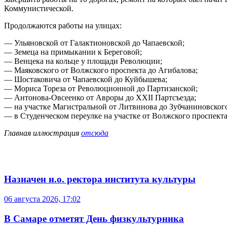
Коммунистической.
Продолжаются работы на улицах:
— Ульяновской от Галактионовской до Чапаевской;
— Земеца на примыкании к Береговой;
— Венцека на кольце у площади Революции;
— Маяковского от Волжского проспекта до Агибалова;
— Шостаковича от Чапаевской до Куйбышева;
— Мориса Тореза от Революционной до Партизанской;
— Антонова-Овсеенко от Авроры до ХХII Партсъезда;
— на участке Магистральной от Литвинова до Зубчаниновского
— в Студенческом переулке на участке от Волжского проспекта
Главная иллюстрация
отсюда
Назначен и.о. ректора института культуры
06 августа 2026, 17:02
В Самаре отметят День физкультурника