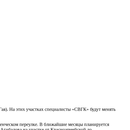
Гая). На этих участках специалисты «СВГК» будут менять
денческом переулке. В ближайшие месяцы планируется
 Агибалова на участке от Красноармейской до