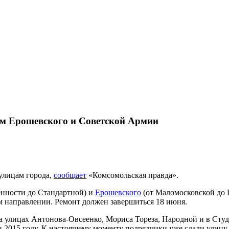
ам Ерошевского и Советской Армии
 улицам города,
сообщает
«Комсомольская правда».
нности до Стандартной) и
Ерошевского
(от Маломосковской до 
ом направлении. Ремонт должен завершиться 18 июня.
а улицах Антонова-Овсеенко, Мориса Тореза, Народной и в Сту
 в 2015 году. К настоящему моменту подрядчики уже сдали улицу