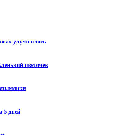
ляжах улучшилось
Аленький цветочек
Безымянки
 5 дней
ют