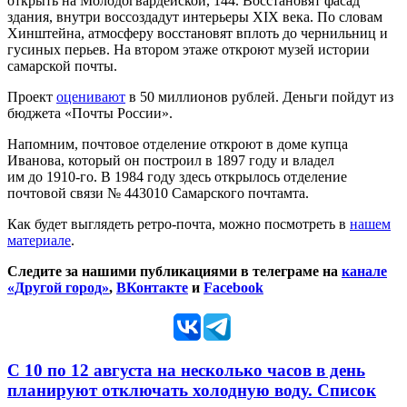
открыть на Молодогвардейской, 144. Восстановят фасад
здания, внутри воссоздадут интерьеры XIX века. По словам
Хинштейна, атмосферу восстановят вплоть до чернильниц и
гусиных перьев. На втором этаже откроют музей истории
самарской почты.
Проект
оценивают
в 50 миллионов рублей. Деньги пойдут из
бюджета «Почты России».
Напомним, почтовое отделение откроют в доме купца
Иванова, который он построил в 1897 году и владел
им до 1910-го. В 1984 году здесь открылось отделение
почтовой связи № 443010 Самарского почтамта.
Как будет выглядеть ретро-почта, можно посмотреть в
нашем
материале
.
Следите за нашими публикациями в телеграме на
канале
«Другой город»
,
ВКонтакте
и
Facebook
С 10 по 12 августа на несколько часов в день
планируют отключать холодную воду. Список