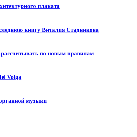
рхитектурного плаката
оследнюю книгу Виталия Стадникова
 рассчитывать по новым правилам
el Volga
 органной музыки