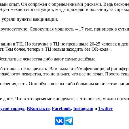
й опыт. Он сопряжён с определёнными рисками. Ведь бесконеч
ует механизм в ситуации, когда приходят в больницу за справк
в убрали пункты вакцинации.
круглосуточно. Совокупная мощность – 17 тыс. прививок в сутк
ации в ТЦ. Но загрузка в ТЦ не превышала 20-25 человек в ден
. Тем более, теперь в ТЦ нельзя заходить без QR-кода».
 бесплатные лекарства либо дают самые дешёвые.
работника – не навредить. Вам выдали «Умифеновир», «Гриппфер
жёлого» лекарства, это не значит, что вас не лечат. Просто сущ
печения, есть. Они обусловлены либо большим количество пацие
е дни». Что в это время можно делать, а что нельзя, можно посм
угой город»
,
ВКонтакте
,
Facebook
,
Instagram
и
Twitter