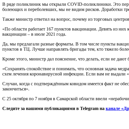
В ряде поликлиник мы открыли COVID-поликлиники. Это первы
болеющих и переболевших, мы не видим рисков. Доработки треб
Также министр ответил на вопрос, почему из торговых центро
«По области работает 167 пунктов вакцинации. Девять из них 
вакцинации – в июле 2021 года.
Да, мы предлагали разные форматы. В том числе пункты вакцин
пунктов в ТЦ. Лучше направлять бригады тем, кто тяжело болеет
Кроме этого, министр дал пояснение, что делать, если не дают
«Сохранять спокойствие и понимать, что основная задача мед
схем лечения коронавирусной инфекции. Если вам не выдали «тя
Случаи, когда с подтверждённым ковидом имеется факт не обес
закончиться».
С 25 октября по 7 ноября в Самарской области ввели «нерабочи
Следите за нашими публикациями в Telegram на
канале «Др