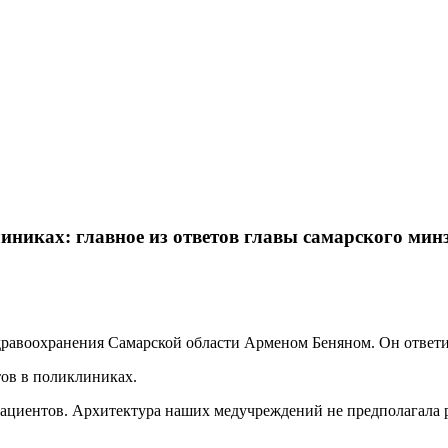
линиках: главное из ответов главы самарского ми
дравоохранения Самарской области Арменом Беняном. Он ответи
тов в поликлиниках.
ациентов. Архитектура наших медучреждений не предполагала р