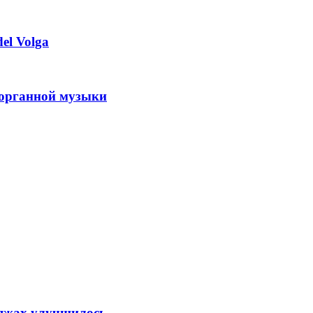
el Volga
 органной музыки
ляжах улучшилось