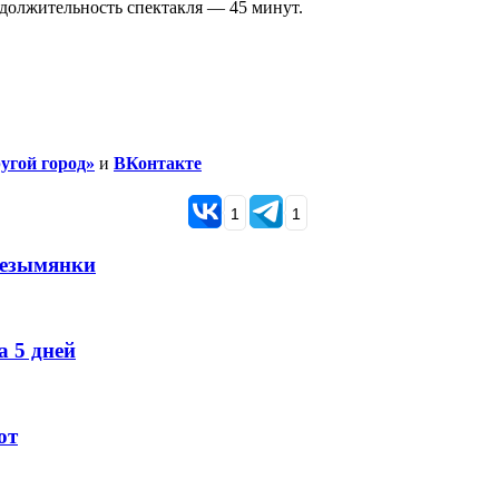
одолжительность спектакля — 45 минут.
угой город»
и
ВКонтакте
1
1
Безымянки
 5 дней
ют