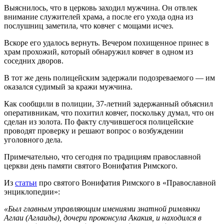
Выяснилось, что в церковь заходил мужчина. Он отвлек
внимание служителей храма, а после его ухода одна из
послушниц заметила, что ковчег с мощами исчез.
Вскоре его удалось вернуть. Вечером похищенное принес в
храм прохожий, который обнаружил ковчег в одном из
соседних дворов.
В тот же день полицейским задержали подозреваемого — им
оказался судимый за кражи мужчина.
Как сообщили в полиции, 37-летний задержанный объяснил
оперативникам, что похитил ковчег, поскольку думал, что он
сделан из золота. По факту случившегося полицейские
проводят проверку и решают вопрос о возбуждении
уголовного дела.
Примечательно, что сегодня по традициям православной
церкви день памяти святого Вонифатия Римского.
Из
статьи
про святого Вонифатия Римского в «Православной
энциклопедии»:
«Был главным управляющим имениями знатной римлянки
Аглаи (Аглаиды), дочери проконсула Акакия, и находился в