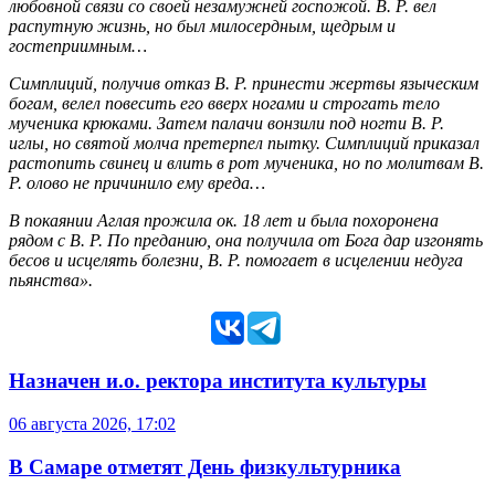
любовной связи со своей незамужней госпожой. В. Р. вел
распутную жизнь, но был милосердным, щедрым и
гостеприимным…
Симплиций, получив отказ В. Р. принести жертвы языческим
богам, велел повесить его вверх ногами и строгать тело
мученика крюками. Затем палачи вонзили под ногти В. Р.
иглы, но святой молча претерпел пытку. Симплиций приказал
растопить свинец и влить в рот мученика, но по молитвам В.
Р. олово не причинило ему вреда…
В покаянии Аглая прожила ок. 18 лет и была похоронена
рядом с В. Р. По преданию, она получила от Бога дар изгонять
бесов и исцелять болезни, В. Р. помогает в исцелении недуга
пьянства».
Назначен и.о. ректора института культуры
06 августа 2026, 17:02
В Самаре отметят День физкультурника