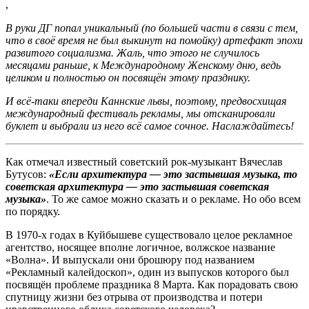
,
В руки ДГ попал уникальный (по большей части в связи с тем,
что в своё время не был выкинут на помойку) артефакт эпохи
развитого социализма. Жаль, что этого не случилось
месяцами раньше, к Международному Женскому дню, ведь
целиком и полностью он посвящён этому празднику.
И всё-таки впереди Каннские львы, поэтому, предвосхищая
международный фестиваль рекламы, мы отсканировали
буклет и выбрали из него всё самое сочное. Наслаждайтесь!
Как отмечал известный советский рок-музыкант Вячеслав
Бутусов:
«Если архитектура — это застывшая музыка, то
советская архитектура — это застывшая советская
музыка»
. То же самое можно сказать и о рекламе. Но обо всем
по порядку.
В 1970-х годах в Куйбышеве существовало целое рекламное
агентство, носящее вполне логичное, волжское название
«Волна». И выпускали они брошюру под названием
«Рекламный калейдоскоп», один из выпусков которого был
посвящён проблеме праздника 8 Марта. Как порадовать свою
спутницу жизни без отрыва от производства и потери