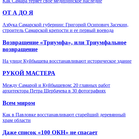
Как Самара теряет своё медицинское наследие
ОТ А ДО Я
Азбука Самарской губернии: Григорий Осипович Засекин,
строитель Самарской крепости и ее первый воевода
Возвращение «Триумфа», или Триумфальное
возвращение
На улице Куйбышева восстанавливают историческое здание
РУКОЙ МАСТЕРА
Между Самарой и Куйбышевом: 20 главных работ
архитектора Петра Щербачева в 30 фотографиях
Всем миром
Как в Павловке восстанавливают старейший деревянный
храм области
Даже список «100 ОКН» не спасает