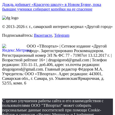
Дождь добивает «Красную школу» в Новом Буяне, пока
бывшие ученики собирают копейки на ее спасение
© 2013–2026 г. г., самарский интернет-журнал «Другой город»
Подписывайтесь:
Вконтакте
,
Telegram
ООО «ТВпортал» | Сетевое издание «Другой
город». Зарегистрировано Роскомнадзором.
Регистрационный номер ЭЛ № ФС 77 - 71907от 13.12.2017 г. |
Возрастной рейтинг 16+ | drugoigorod@gmail.com
| Телефон
редакции: 331-11-11, доб.406, адрес эл.почты редакции:
drugoigorod@gmail.com. Главный редактор Фёдоров М.А.
Учредитель: ООО «ТВпортал». Адрес редакции: 443001,
Самарская обл., г. Самара, ул. Ульяновская/Ярмарочная, д.
52/55, комн. 6
С целью улучшения работы сайта и его взаимодействия с
пользователями ООО "ТВпортал" может собирать
персональные данные посетителей при помощи Cookie-
файлов и сервисов «Яндекс Метрика» и LiveInternet