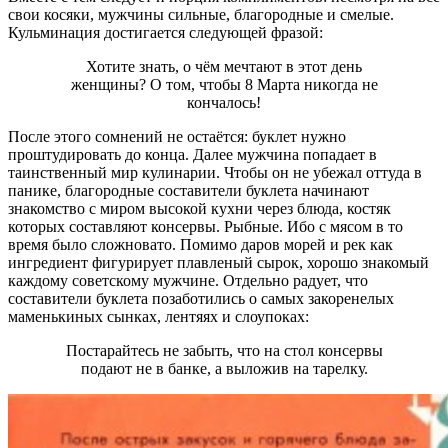
свои косяки, мужчины сильные, благородные и смелые.
Кульминация достигается следующей фразой:
Хотите знать, о чём мечтают в этот день
женщины? О том, чтобы 8 Марта никогда не
кончалось!
После этого сомнений не остаётся: буклет нужно
проштудировать до конца. Далее мужчина попадает в
таинственный мир кулинарии. Чтобы он не убежал оттуда в
панике, благородные составители буклета начинают
знакомство с миром высокой кухни через блюда, костяк
которых составляют консервы. Рыбные. Ибо с мясом в то
время было сложновато. Помимо даров морей и рек как
ингредиент фигурирует плавленый сырок, хорошо знакомый
каждому советскому мужчине. Отдельно радует, что
составители буклета позаботились о самых закоренелых
маменькиных сынках, лентяях и слоупоках:
Постарайтесь не забыть, что на стол консервы
подают не в банке, а выложив на тарелку.