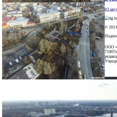
03 авг
© 2013
Подпи
ООО «Т
71907о
редакц
Учреди