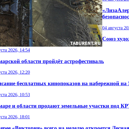
«ЛизаАлер
безопасно
04 августа 20
Союз худо
уста 2026, 14:54
марской области пройдёт астрофестиваль
уста 2026, 12:20
сание бесплатных кинопоказов на набережной на 5 
уста 2026, 10:53
маре и области продают земельные участки под К
уста 2026, 18:01
ерее «Виктория» всего на неделю откроется Лесна