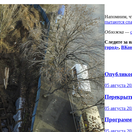
Напомним, чт
пытаются сп
Обложка —
Следите за 
город»
,
ВКон
Опубликов
05 августа 20
Перекрыти
05 августа 20
Программу
05 августа 20