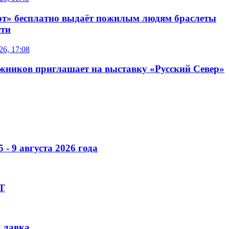
т» бесплатно выдаёт пожилым людям браслеты
сти
26, 17:08
жников приглашает на выставку «Русский Север»
- 9 августа 2026 года
РТ
я лавка