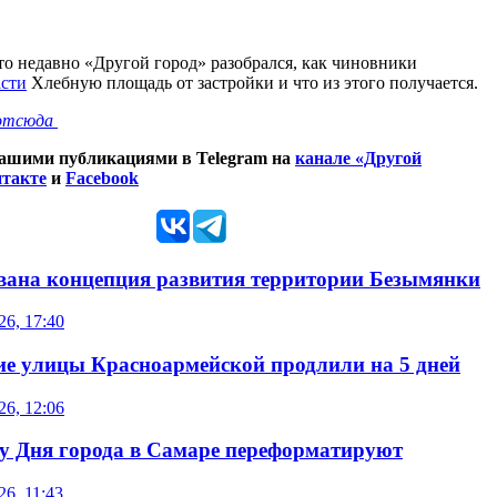
о недавно «Другой город» разобрался, как чиновники
асти
Хлебную площадь от застройки и что из этого получается.
отсюда
нашими публикациями в Telegram на
канале «Другой
такте
и
Facebook
ана концепция развития территории Безымянки
26, 17:40
е улицы Красноармейской продлили на 5 дней
26, 12:06
 Дня города в Самаре переформатируют
26, 11:43