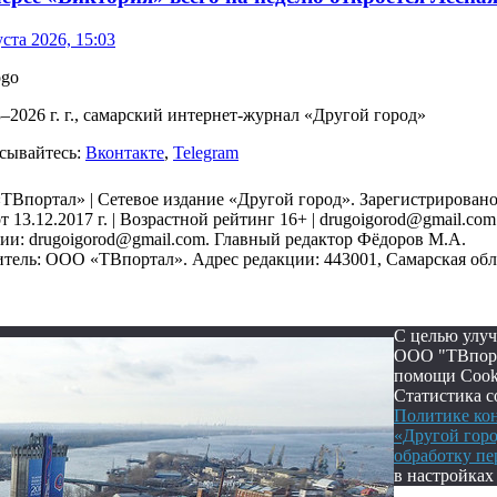
уста 2026, 15:03
–2026 г. г., самарский интернет-журнал «Другой город»
сывайтесь:
Вконтакте
,
Telegram
Впортал» | Сетевое издание «Другой город». Зарегистрирован
т 13.12.2017 г. | Возрастной рейтинг 16+ | drugoigorod@gmail.com
ии: drugoigorod@gmail.com. Главный редактор Фёдоров М.А.
тель: ООО «ТВпортал». Адрес редакции: 443001, Самарская обл., 
С целью улуч
ООО "ТВпорт
помощи Cooki
Статистика с
Политике ко
«Другой гор
обработку п
в настройках