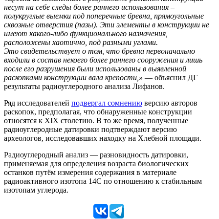
несут на себе следы более раннего использования –
полукруглые выемки под поперечные бревна, прямоугольные
сквозные отверстия (пазы). Эти элементы в конструкции не
имеют какого-либо функционального назначения,
расположены хаотично, под разными углами.
Это свидетельствует о том, что бревна первоначально
входили в состав некоего более раннего сооружения и лишь
после его разрушения были использованы в выявленной
раскопками конструкции вала крепости,»
— объяснил ДГ
результаты радиоуглеродного анализа Лифанов.
Ряд исследователей
подвергал сомнению
версию авторов
раскопок, предполагая, что обнаруженные конструкции
относятся к XIX столетию. В то же время, полученные
радиоуглеродные датировки подтверждают версию
археологов, исследовавших находку на Хлебной площади.
Радиоуглеродный анализ — разновидность датировки,
применяемая для определения возраста биологических
останков путём измерения содержания в материале
радиоактивного изотопа 14C по отношению к стабильным
изотопам углерода.