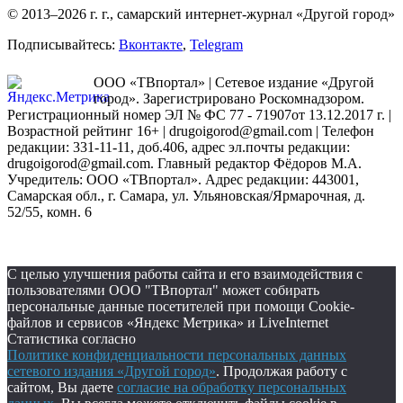
© 2013–2026 г. г., самарский интернет-журнал «Другой город»
Подписывайтесь:
Вконтакте
,
Telegram
ООО «ТВпортал» | Сетевое издание «Другой
город». Зарегистрировано Роскомнадзором.
Регистрационный номер ЭЛ № ФС 77 - 71907от 13.12.2017 г. |
Возрастной рейтинг 16+ | drugoigorod@gmail.com
| Телефон
редакции: 331-11-11, доб.406, адрес эл.почты редакции:
drugoigorod@gmail.com. Главный редактор Фёдоров М.А.
Учредитель: ООО «ТВпортал». Адрес редакции: 443001,
Самарская обл., г. Самара, ул. Ульяновская/Ярмарочная, д.
52/55, комн. 6
С целью улучшения работы сайта и его взаимодействия с
пользователями ООО "ТВпортал" может собирать
персональные данные посетителей при помощи Cookie-
файлов и сервисов «Яндекс Метрика» и LiveInternet
Статистика согласно
Политике конфиденциальности персональных данных
сетевого издания «Другой город»
. Продолжая работу с
сайтом, Вы даете
согласие на обработку персональных