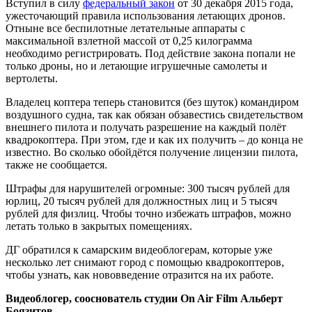
Вступил в силу
федеральный закон
от 30 декабря 2015 года,
ужесточающий правила использования летающих дронов.
Отныне все беспилотные летательные аппараты с
максимальной взлетной массой от 0,25 килограмма
необходимо регистрировать. Под действие закона попали не
только дроны, но и летающие игрушечные самолеты и
вертолеты.
Владелец коптера теперь становится (без шуток) командиром
воздушного судна, так как обязан обзавестись свидетельством
внешнего пилота и получать разрешение на каждый полёт
квадрокоптера. При этом, где и как их получить – до конца не
известно. Во сколько обойдётся получение лицензии пилота,
также не сообщается.
Штрафы для нарушителей огромные: 300 тысяч рублей для
юрлиц, 20 тысяч рублей для должностных лиц и 5 тысяч
рублей для физлиц. Чтобы точно избежать штрафов, можно
летать только в закрытых помещениях.
ДГ обратился к самарским видеоблогерам, которые уже
несколько лет снимают город с помощью квадрокоптеров,
чтобы узнать, как нововведение отразится на их работе.
Видеоблогер, сооснователь студии On Air Film Альберт
Боязитов