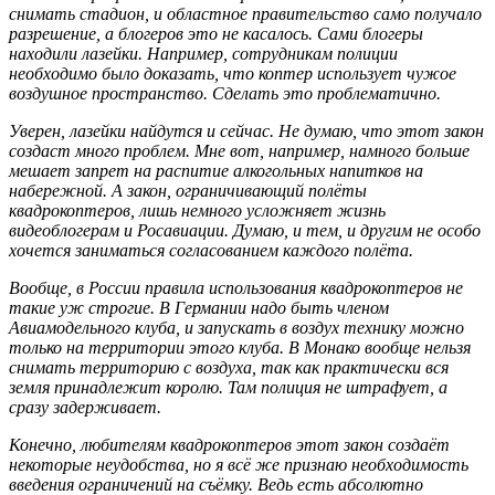
снимать стадион, и областное правительство само получало
разрешение, а блогеров это не касалось. Сами блогеры
находили лазейки. Например, сотрудникам полиции
необходимо было доказать, что коптер использует чужое
воздушное пространство. Сделать это проблематично.
Уверен, лазейки найдутся и сейчас. Не думаю, что этот закон
создаст много проблем. Мне вот, например, намного больше
мешает запрет на распитие алкогольных напитков на
набережной. А закон, ограничивающий полёты
квадрокоптеров, лишь немного усложняет жизнь
видеоблогерам и Росавиации. Думаю, и тем, и другим не особо
хочется заниматься согласованием каждого полёта.
Вообще, в России правила использования квадрокоптеров не
такие уж строгие. В Германии надо быть членом
Авиамодельного клуба, и запускать в воздух технику можно
только на территории этого клуба. В Монако вообще нельзя
снимать территорию с воздуха, так как практически вся
земля принадлежит королю. Там полиция не штрафует, а
сразу задерживает.
Конечно, любителям квадрокоптеров этот закон создаёт
некоторые неудобства, но я всё же признаю необходимость
введения ограничений на съёмку. Ведь есть абсолютно