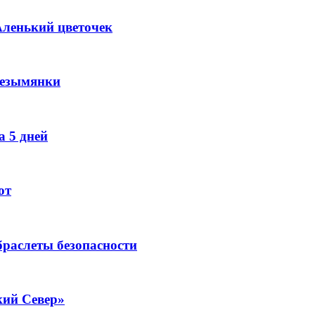
Аленький цветочек
Безымянки
 5 дней
ют
раслеты безопасности
кий Север»