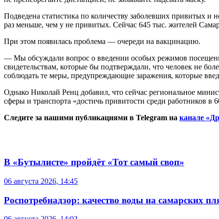
Подведена статистика по количеству заболевших привитых и не
раз меньше, чем у не привитых. Сейчас 645 тыс. жителей Сама
При этом появилась проблема — очереди на вакцинацию.
— Мы обсуждали вопрос о введении особых режимов посещени
свидетельствам, которые бы подтверждали, что человек не боле
соблюдать те меры, предупреждающие заражения, которые введе
Однако Николай Ренц добавил, что сейчас региональное минис
сферы и транспорта «достичь привитости среди работников в 
Следите за нашими публикациями в Telegram на
канале «Др
В «Бутылисте» пройдёт «Тот самый своп»
06 августа 2026, 14:45
Роспотребнадзор: качество воды на самарских п
06 августа 2026, 14:03