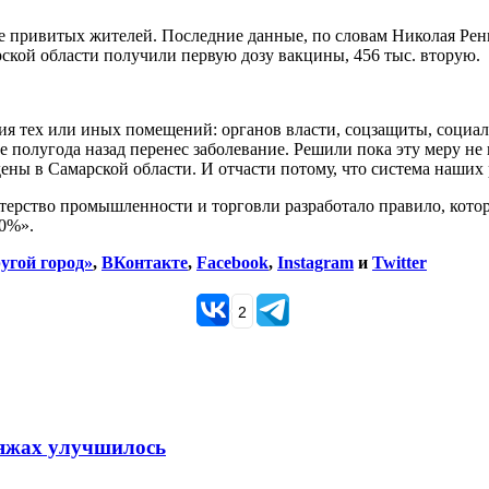
 привитых жителей. Последние данные, по словам Николая Ренца
рской области получили первую дозу вакцины, 456 тыс. вторую.
я тех или иных помещений: органов власти, соцзащиты, социа
е полугода назад перенес заболевание. Решили пока эту меру не 
ны в Самарской области. И отчасти потому, что система наших р
терство промышленности и торговли разработало правило, кото
60%».
угой город»
,
ВКонтакте
,
Facebook
,
Instagram
и
Twitter
2
ляжах улучшилось