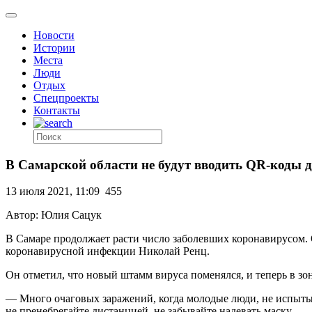
Новости
Истории
Места
Люди
Отдых
Спецпроекты
Контакты
В Самарской области не будут вводить QR-коды д
13 июля 2021, 11:09
455
Автор: Юлия Сацук
В Самаре продолжает расти число заболевших коронавирусом.
коронавирусной инфекции Николай Ренц.
Он отметил, что новый штамм вируса поменялся, и теперь в зо
— Много очаговых заражений, когда молодые люди, не испытыв
не пренебрегайте дистанцией, не забывайте надевать маску.