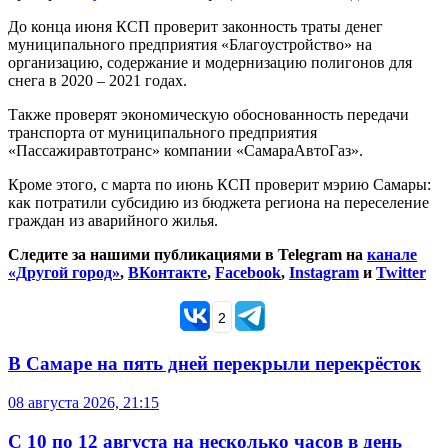
До конца июня КСП проверит законность траты денег
муниципального предприятия «Благоустройство» на
организацию, содержание и модернизацию полигонов для
снега в 2020 – 2021 годах.
Также проверят экономическую обоснованность передачи
транспорта от муниципального предприятия
«Пассажиравтотранс» компании «СамараАвтоГаз».
Кроме этого, с марта по июнь КСП проверит мэрию Самары:
как потратили субсидию из бюджета региона на переселение
граждан из аварийного жилья.
Следите за нашими публикациями в Telegram на
канале
«Другой город»
,
ВКонтакте
,
Facebook
,
Instagram
и
Twitter
2
В Самаре на пять дней перекрыли перекрёсток
08 августа 2026, 21:15
С 10 по 12 августа на несколько часов в день