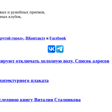
евых и ружейных приемов,
рных клубов,
ругой город»
,
ВКонтакте
и
Facebook
анируют отключать холодную воду. Список адресов
рхитектурного плаката
оследнюю книгу Виталия Стадникова