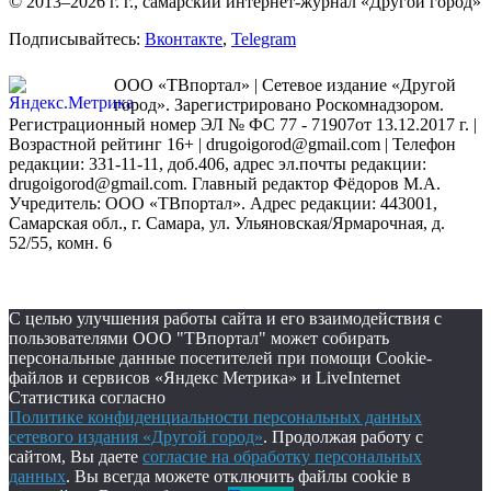
© 2013–2026 г. г., самарский интернет-журнал «Другой город»
Подписывайтесь:
Вконтакте
,
Telegram
ООО «ТВпортал» | Сетевое издание «Другой
город». Зарегистрировано Роскомнадзором.
Регистрационный номер ЭЛ № ФС 77 - 71907от 13.12.2017 г. |
Возрастной рейтинг 16+ | drugoigorod@gmail.com
| Телефон
редакции: 331-11-11, доб.406, адрес эл.почты редакции:
drugoigorod@gmail.com. Главный редактор Фёдоров М.А.
Учредитель: ООО «ТВпортал». Адрес редакции: 443001,
Самарская обл., г. Самара, ул. Ульяновская/Ярмарочная, д.
52/55, комн. 6
С целью улучшения работы сайта и его взаимодействия с
пользователями ООО "ТВпортал" может собирать
персональные данные посетителей при помощи Cookie-
файлов и сервисов «Яндекс Метрика» и LiveInternet
Статистика согласно
Политике конфиденциальности персональных данных
сетевого издания «Другой город»
. Продолжая работу с
сайтом, Вы даете
согласие на обработку персональных
данных
. Вы всегда можете отключить файлы cookie в